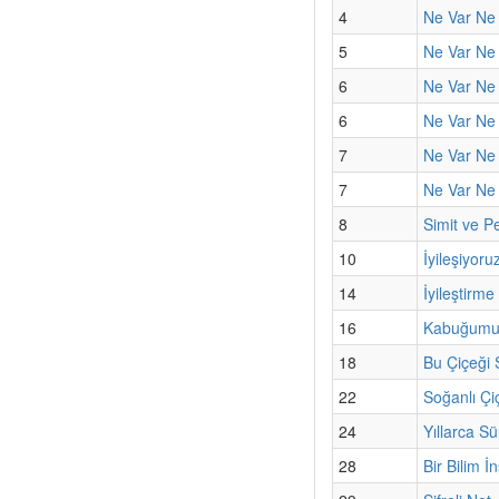
4
Ne Var Ne
5
Ne Var Ne 
6
Ne Var Ne 
6
Ne Var Ne 
7
Ne Var Ne
7
Ne Var Ne Y
8
Simit ve Pe
10
İyileşiyoru
14
İyileştirme
16
Kabuğumun
18
Bu Çiçeği
22
Soğanlı Çi
24
Yıllarca S
28
Bir Bilim İ