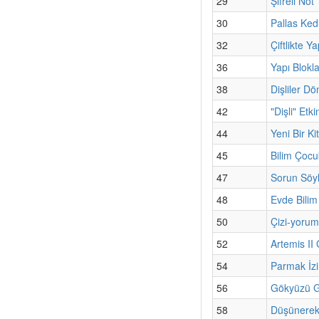
29
Şifreli Not
30
Pallas Kedi
32
Çiftlikte Y
36
Yapı Blokla
38
Dişliler Dö
42
"Dişli" Etki
44
Yeni Bir K
45
Bilim Çoc
47
Sorun Söyl
48
Evde Bilim
50
Çizi-yorum
52
Artemis II
54
Parmak İzi
56
Gökyüzü Gü
58
Düşünerek