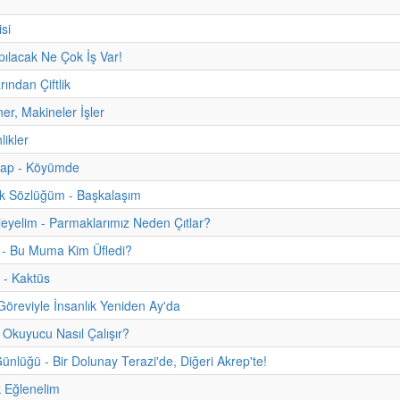
si
apılacak Ne Çok İş Var!
rından Çiftlik
ner, Makineler İşler
nlikler
itap - Köyümde
uk Sözlüğüm - Başkalaşım
eyelim - Parmaklarımız Neden Çıtlar?
 - Bu Muma Kim Üfledi?
 - Kaktüs
 Göreviyle İnsanlık Yeniden Ay'da
 Okuyucu Nasıl Çalışır?
nlüğü - Bir Dolunay Terazi'de, Diğeri Akrep'te!
 Eğlenelim