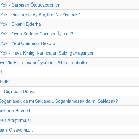
 Yok - Çarpışan Ötegezegenler
Yok - Gelecekte Ay Kâşifleri Ne Yiyecek?
Yok - Dikenli Ejderha
Yok - Oyun Sadece Çocuklar İçin mi?
 Yok - Yeni Guinness Rekoru
ok - Hava Kirliliği Karıncaları Saldırganlaştırıyor
ynir'le Bilim İnsanı Öyküleri - Albin Lambotte
z!
 Ekibi
 Dışındaki Dünya
 Soğanlasak da mı Saklasak, Soğanlamasak da mı Saklasak?
çeklerle Reversi
üren Araştırmalar
nsanı Olsaydınız...