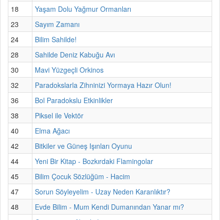
18
Yaşam Dolu Yağmur Ormanları
23
Sayım Zamanı
24
Bilim Sahilde!
28
Sahilde Deniz Kabuğu Avı
30
Mavi Yüzgeçli Orkinos
32
Paradokslarla Zihninizi Yormaya Hazır Olun!
36
Bol Paradokslu Etkinlikler
38
Piksel ile Vektör
40
Elma Ağacı
42
Bitkiler ve Güneş Işınları Oyunu
44
Yeni Bir Kitap - Bozkırdaki Flamingolar
45
Bilim Çocuk Sözlüğüm - Hacim
47
Sorun Söyleyelim - Uzay Neden Karanlıktır?
48
Evde Bilim - Mum Kendi Dumanından Yanar mı?