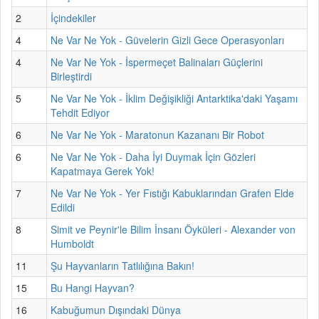
2
İçindekiler
4
Ne Var Ne Yok - Güvelerin Gizli Gece Operasyonları
4
Ne Var Ne Yok - İspermeçet Balinaları Güçlerini
Birleştirdi
5
Ne Var Ne Yok - İklim Değişikliği Antarktika'daki Yaşamı
Tehdit Ediyor
6
Ne Var Ne Yok - Maratonun Kazananı Bir Robot
6
Ne Var Ne Yok - Daha İyi Duymak İçin Gözleri
Kapatmaya Gerek Yok!
7
Ne Var Ne Yok - Yer Fıstığı Kabuklarından Grafen Elde
Edildi
8
Simit ve Peynir'le Bilim İnsanı Öyküleri - Alexander von
Humboldt
11
Şu Hayvanların Tatlılığına Bakın!
15
Bu Hangi Hayvan?
16
Kabuğumun Dışındaki Dünya