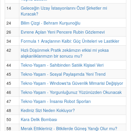
14
Geleceğin Uzay İstasyonlarını Özel Şirketler mi
Kuracak?
24
Bilim Çizgi - Behram Kurşunoğlu
26
Evrene Açılan Yeni Pencere Rubin Gözlemevi
34
Formula 1 Araçlarının Kalbi: Güç Üniteleri ve Lastikler
42
Hızlı Düşünmek Pratik zekâmızın etkisi mi yoksa
alışkanlıklarımızın bir sonucu mu?
44
Tekno-Yaşam - Sahibinden Satılık Kişisel Veri
45
Tekno-Yaşam - Sosyal Paylaşımda Yeni Trend
45
Tekno-Yaşam - Windows'ta Güvenlik Mimarisi Değişiyor
46
Tekno-Yaşam - Yorgunluğunuz Yüzünüzden Okunacak
47
Tekno-Yaşam - İnsansı Robot Sporları
48
Kediniz Sizi Neden Kokluyor?
50
Kara Delik Bombası
58
Merak Ettikleriniz - Bitkilerde Güneş Yanığı Olur mu?