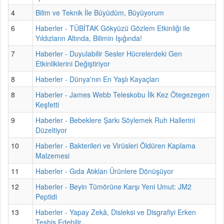
4
Bilim ve Teknik İle Büyüdüm, Büyüyorum
6
Haberler - TÜBİTAK Gökyüzü Gözlem Etkinliği ile
Yıldızların Altında, Bilimin Işığında!
7
Haberler - Duyulabilir Sesler Hücrelerdeki Gen
Etkinliklerini Değiştiriyor
8
Haberler - Dünya'nın En Yaşlı Kayaçları
8
Haberler - James Webb Teleskobu İlk Kez Ötegezegen
Keşfetti
9
Haberler - Bebeklere Şarkı Söylemek Ruh Hallerini
Düzeltiyor
10
Haberler - Bakterileri ve Virüsleri Öldüren Kaplama
Malzemesi
11
Haberler - Gıda Atıkları Ürünlere Dönüşüyor
12
Haberler - Beyin Tümörüne Karşı Yeni Umut: JM2
Peptidi
13
Haberler - Yapay Zekâ, Disleksi ve Disgrafiyi Erken
Teşhis Edebilir