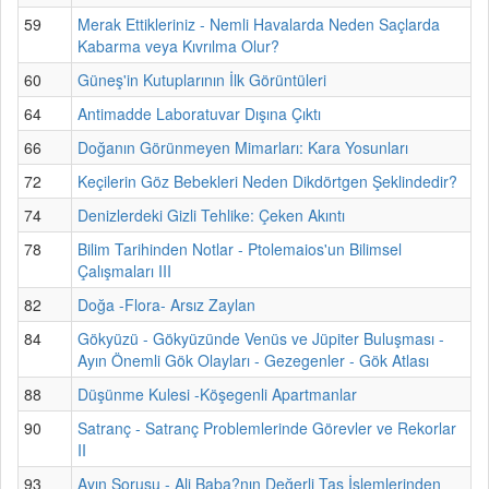
59
Merak Ettikleriniz - Nemli Havalarda Neden Saçlarda
Kabarma veya Kıvrılma Olur?
60
Güneş'in Kutuplarının İlk Görüntüleri
64
Antimadde Laboratuvar Dışına Çıktı
66
Doğanın Görünmeyen Mimarları: Kara Yosunları
72
Keçilerin Göz Bebekleri Neden Dikdörtgen Şeklindedir?
74
Denizlerdeki Gizli Tehlike: Çeken Akıntı
78
Bilim Tarihinden Notlar - Ptolemaios'un Bilimsel
Çalışmaları III
82
Doğa -Flora- Arsız Zaylan
84
Gökyüzü - Gökyüzünde Venüs ve Jüpiter Buluşması -
Ayın Önemli Gök Olayları - Gezegenler - Gök Atlası
88
Düşünme Kulesi -Köşegenli Apartmanlar
90
Satranç - Satranç Problemlerinde Görevler ve Rekorlar
II
93
Ayın Sorusu - Ali Baba?nın Değerli Taş İşlemlerinden