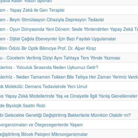
atta Kalan Yosun Sporları
m - Yapay Zekâ ile Gen Terapisi
m - Beyin Stimülasyon Cihazıyla Depresyon Tedavisi
am - Oyun Dünyasında Yeni Dönem: Sesle Yönlendirilen Yapay Zekâ Ta
m - Dijital Çağda Ebeveynler İçin Bazı Faydalı Uygulamalar
lim Ödülü Bir Optik Bilimciye Prof. Dr. Alper Kiraz
u - Cücelerin Verilmiş Diziyi Aynı Tahtaya Ters Yönde Yazması
kleriniz - Yolculuk Sırasında Neden Uykumuz Gelir?
kleriniz - Neden Tamamen Tokken Bile Tatlıya Her Zaman Yerimiz Vardı
sik Molekülü: Demans Tedavisinde Yeni Umut
 ve Yapay Zekâ Modellerinde Yaş ve Cinsiyetle İlgili Yanlış Genellemeler
de Biyolojik Saatin Rolü
ibi Gelecekte Genetiği Değiştirilmiş Bakterilerle Mümkün Olabilir mi?
roorganizmaları ve Ötegezegenlerde Yaşam
eğiştirilmiş Böcek Patojeni Mikroorganizmalar