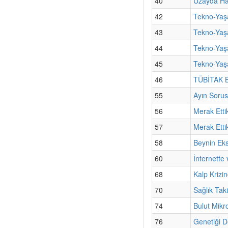
40
Uzayda Hay
42
Tekno-Yaşa
43
Tekno-Yaşa
44
Tekno-Yaş
45
Tekno-Yaşa
46
TÜBİTAK Bi
55
Ayın Sorus
56
Merak Etti
57
Merak Etti
58
Beynin Ek
60
İnternette
68
Kalp Krizin
70
Sağlık Tak
74
Bulut Mik
76
Genetiği D