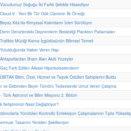
 Vücudumuz Soğuğu İki Farklı Şekilde Hissediyor
 Cloud-9 - Yeni Bir Tür Gök Cisminin İlk Örneği
Beyaz Kıta'da Kimyasal Kalıntıların İzleri Sürülüyor
 Derin Denizlerdeki Depremlerin Beslediği Plankton Patlamaları
 Trafikte Müziği Kısma İçgüdüsünün Bilimsel Temeli
- Yutulduğunda Haber Veren Hap
 Ahtapotlardan İlham Alan Akıllı Yüzeyler
 Geç Fark Edilen Ailesel Hiperkolesterolemi
TÜBİTAK Bilim, Özel, Hizmet ve Teşvik Ödülleri Sahiplerini Buldu
ar ve Ekibinden Beyin Tümörü Tedavisinde Umut Veren Çalışma
i - Türk Astronot ve Bilim Misyonu 2. Bölüm
İletişimimizi Nasıl Değiştiriyor?
ılımcılarla Yürütülen Kontrollü Enfeksiyon Çalışmalarının Tıpta Yükseliş
 Fermuar Tasarımı Yeniden Şekilleniyor