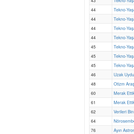
43
Tekno-Yaş
44
Tekno-Yaş
44
Tekno-Yaş
44
Tekno-Yaş
44
Tekno-Yaşa
45
Tekno-Yaşa
45
Tekno-Yaşa
45
Tekno-Yaş
46
Uzak Uydul
48
Otizm Araş
60
Merak Etti
61
Merak Etti
62
Verileri B
64
Nörosembo
76
Ayın Astro