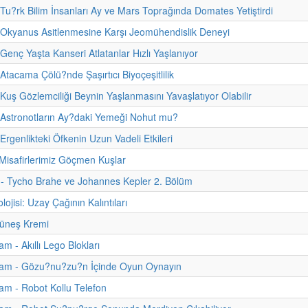
 Tu?rk Bilim İnsanları Ay ve Mars Toprağında Domates Yetiştirdi
 Okyanus Asitlenmesine Karşı Jeomühendislik Deneyi
 Genç Yaşta Kanseri Atlatanlar Hızlı Yaşlanıyor
Atacama Çölü?nde Şaşırtıcı Biyoçeşitlilik
 Kuş Gözlemciliği Beynin Yaşlanmasını Yavaşlatıyor Olabilir
 Astronotların Ay?daki Yemeği Nohut mu?
Ergenlikteki Öfkenin Uzun Vadeli Etkileri
Misafirlerimiz Göçmen Kuşlar
i - Tycho Brahe ve Johannes Kepler 2. Bölüm
ojisi: Uzay Çağının Kalıntıları
üneş Kremi
m - Akıllı Lego Blokları
am - Gözu?nu?zu?n İçinde Oyun Oynayın
m - Robot Kollu Telefon