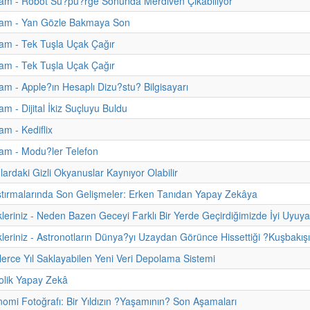
am - Robot Su?pu?rge Sonunda Merdiven Çıkabiliyor
am - Yan Gözle Bakmaya Son
am - Tek Tuşla Uçak Çağır
am - Tek Tuşla Uçak Çağır
m - Apple?ın Hesaplı Dizu?stu? Bilgisayarı
m - Dijital İkiz Suçluyu Buldu
m - Kediflix
am - Modu?ler Telefon
ardaki Gizli Okyanuslar Kaynıyor Olabilir
tırmalarında Son Gelişmeler: Erken Tanıdan Yapay Zekâya
kleriniz - Neden Bazen Geceyi Farklı Bir Yerde Geçirdiğimizde İyi Uyuy
kleriniz - Astronotların Dünya?yı Uzaydan Görünce Hissettiği ?Kuşbakışı
inlerce Yıl Saklayabilen Yeni Veri Depolama Sistemi
lik Yapay Zekâ
nomi Fotoğrafı: Bir Yıldızın ?Yaşamının? Son Aşamaları