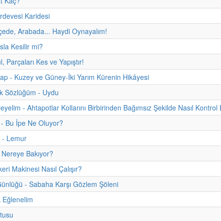
t Kaç?
devesi Karidesi
ede, Arabada... Haydi Oynayalım!
a Kesilir mi?
l, Parçaları Kes ve Yapıştır!
itap - Kuzey ve Güney-İki Yarım Kürenin Hikâyesi
uk Sözlüğüm - Uydu
eyelim - Ahtapotlar Kollarını Birbirinden Bağımsız Şekilde Nasıl Kontrol 
 - Bu İpe Ne Oluyor?
 - Lemur
 Nereye Bakıyor?
ri Makinesi Nasıl Çalışır?
ünlüğü - Sabaha Karşı Gözlem Şöleni
 Eğlenelim
tusu