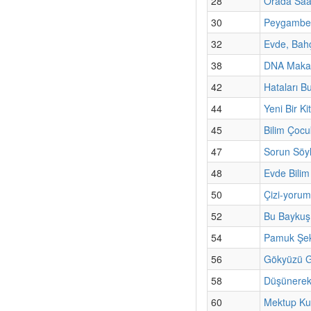
28
Orada Saa
30
Peygamber
32
Evde, Bahç
38
DNA Makasl
42
Hataları Bu
44
Yeni Bir K
45
Bilim Çoc
47
Sorun Söyl
48
Evde Bilim
50
Çizi-yorum
52
Bu Baykuş
54
Pamuk Şeke
56
Gökyüzü G
58
Düşünerek
60
Mektup Ku