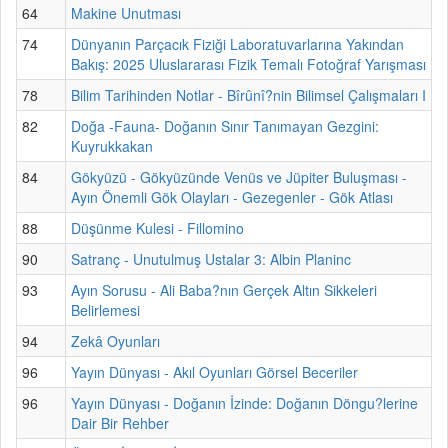
64
Makine Unutması
74
Dünyanın Parçacık Fiziği Laboratuvarlarına Yakından
Bakış: 2025 Uluslararası Fizik Temalı Fotoğraf Yarışması
78
Bilim Tarihinden Notlar - Bîrûnî?nin Bilimsel Çalışmaları I
82
Doğa -Fauna- Doğanın Sınır Tanımayan Gezgini:
Kuyrukkakan
84
Gökyüzü - Gökyüzünde Venüs ve Jüpiter Buluşması -
Ayın Önemli Gök Olayları - Gezegenler - Gök Atlası
88
Düşünme Kulesi - Fillomino
90
Satranç - Unutulmuş Ustalar 3: Albin Planinc
93
Ayın Sorusu - Ali Baba?nın Gerçek Altın Sikkeleri
Belirlemesi
94
Zekâ Oyunları
96
Yayın Dünyası - Akıl Oyunları Görsel Beceriler
96
Yayın Dünyası - Doğanın İzinde: Doğanın Döngu?lerine
Dair Bir Rehber