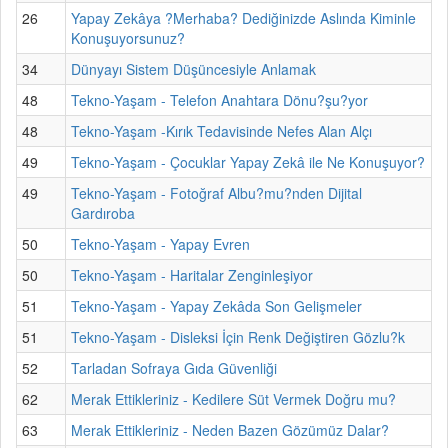
26
Yapay Zekâya ?Merhaba? Dediğinizde Aslında Kiminle
Konuşuyorsunuz?
34
Dünyayı Sistem Düşüncesiyle Anlamak
48
Tekno-Yaşam - Telefon Anahtara Dönu?şu?yor
48
Tekno-Yaşam -Kırık Tedavisinde Nefes Alan Alçı
49
Tekno-Yaşam - Çocuklar Yapay Zekâ ile Ne Konuşuyor?
49
Tekno-Yaşam - Fotoğraf Albu?mu?nden Dijital
Gardıroba
50
Tekno-Yaşam - Yapay Evren
50
Tekno-Yaşam - Haritalar Zenginleşiyor
51
Tekno-Yaşam - Yapay Zekâda Son Gelişmeler
51
Tekno-Yaşam - Disleksi İçin Renk Değiştiren Gözlu?k
52
Tarladan Sofraya Gıda Güvenliği
62
Merak Ettikleriniz - Kedilere Süt Vermek Doğru mu?
63
Merak Ettikleriniz - Neden Bazen Gözümüz Dalar?