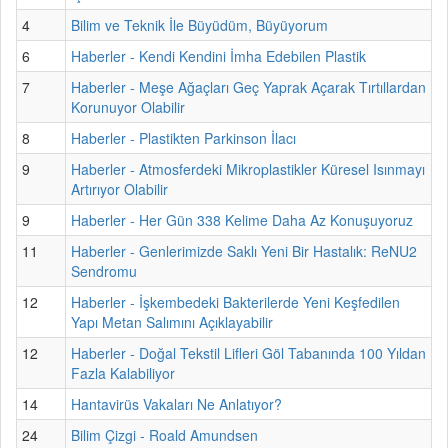
4
Bilim ve Teknik İle Büyüdüm, Büyüyorum
6
Haberler - Kendi Kendini İmha Edebilen Plastik
7
Haberler - Meşe Ağaçları Geç Yaprak Açarak Tırtıllardan
Korunuyor Olabilir
8
Haberler - Plastikten Parkinson İlacı
9
Haberler - Atmosferdeki Mikroplastikler Küresel Isınmayı
Artırıyor Olabilir
9
Haberler - Her Gün 338 Kelime Daha Az Konuşuyoruz
11
Haberler - Genlerimizde Saklı Yeni Bir Hastalık: ReNU2
Sendromu
12
Haberler - İşkembedeki Bakterilerde Yeni Keşfedilen
Yapı Metan Salımını Açıklayabilir
12
Haberler - Doğal Tekstil Lifleri Göl Tabanında 100 Yıldan
Fazla Kalabiliyor
14
Hantavirüs Vakaları Ne Anlatıyor?
24
Bilim Çizgi - Roald Amundsen