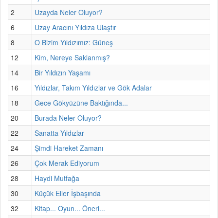
2
Uzayda Neler Oluyor?
6
Uzay Aracını Yıldıza Ulaştır
8
O Bizim Yıldızımız: Güneş
12
Kim, Nereye Saklanmış?
14
Bir Yıldızın Yaşamı
16
Yıldızlar, Takım Yıldızlar ve Gök Adalar
18
Gece Gökyüzüne Baktığında...
20
Burada Neler Oluyor?
22
Sanatta Yıldızlar
24
Şimdi Hareket Zamanı
26
Çok Merak Ediyorum
28
Haydi Mutfağa
30
Küçük Eller İşbaşında
32
Kitap... Oyun... Öneri...