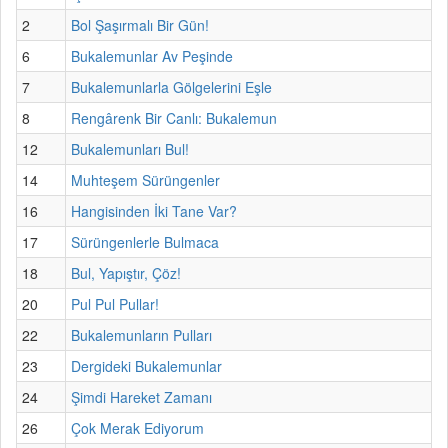
2
Bol Şaşırmalı Bir Gün!
6
Bukalemunlar Av Peşinde
7
Bukalemunlarla Gölgelerini Eşle
8
Rengârenk Bir Canlı: Bukalemun
12
Bukalemunları Bul!
14
Muhteşem Sürüngenler
16
Hangisinden İki Tane Var?
17
Sürüngenlerle Bulmaca
18
Bul, Yapıştır, Çöz!
20
Pul Pul Pullar!
22
Bukalemunların Pulları
23
Dergideki Bukalemunlar
24
Şimdi Hareket Zamanı
26
Çok Merak Ediyorum