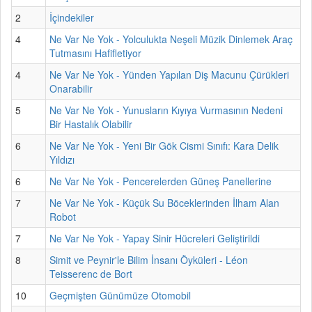
2
İçindekiler
4
Ne Var Ne Yok - Yolculukta Neşeli Müzik Dinlemek Araç
Tutmasını Hafifletiyor
4
Ne Var Ne Yok - Yünden Yapılan Diş Macunu Çürükleri
Onarabilir
5
Ne Var Ne Yok - Yunusların Kıyıya Vurmasının Nedeni
Bir Hastalık Olabilir
6
Ne Var Ne Yok - Yeni Bir Gök Cismi Sınıfı: Kara Delik
Yıldızı
6
Ne Var Ne Yok - Pencerelerden Güneş Panellerine
7
Ne Var Ne Yok - Küçük Su Böceklerinden İlham Alan
Robot
7
Ne Var Ne Yok - Yapay Sinir Hücreleri Geliştirildi
8
Simit ve Peynir'le Bilim İnsanı Öyküleri - Léon
Teisserenc de Bort
10
Geçmişten Günümüze Otomobil