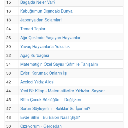
15
Bagajda Neler Var?
16
Kabuğumun Dışındaki Dünya
18
Japonya'dan Selamlar!
24
Temari Topları
26
Ağır Çekimde Yaşayan Hayvanlar
30
Yavaş Hayvanlarla Yolculuk
32
Ağaç Kurbağası
34
Matematiğin Özel Sayısı "Sıfır" ile Tanışalım
38
Evleri Korumak Onların İşi
42
Aceleci Yıldız Ailesi
44
Yeni Bir Kitap - Matematikçiler Yıldızları Sayıyor
45
Bilim Çocuk Sözlüğüm - Değişken
47
Sorun Söyleyelim - Balıklar Su İçer mi?
48
Evde Bilim - Bu Balon Nasıl Şişti?
50
Çizi-yorum - Gergedan