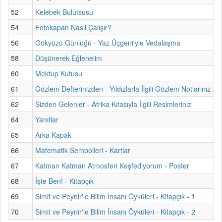
52
Kelebek Bulutsusu
54
Fotokapan Nasıl Çalışır?
56
Gökyüzü Günlüğü - Yaz Üçgeni'yle Vedalaşma
58
Düşünerek Eğlenelim
60
Mektup Kutusu
61
Gözlem Defterinizden - Yıldızlarla İlgili Gözlem Notlarınız
62
Sizden Gelenler - Afrika Kıtasıyla İlgili Resimleriniz
64
Yanıtlar
65
Arka Kapak
66
Matematik Sembolleri - Kartlar
67
Katman Katman Atmosferi Keşfediyorum - Poster
68
İşte Ben! - Kitapçık
69
Simit ve Peynir'le Bilim İnsanı Öyküleri - Kitapçık - 1
70
Simit ve Peynir'le Bilim İnsanı Öyküleri - Kitapçık - 2