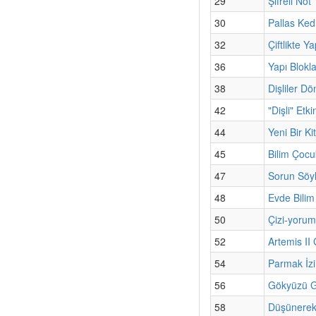
29
Şifreli Not
30
Pallas Kedi
32
Çiftlikte Y
36
Yapı Blokla
38
Dişliler Dö
42
"Dişli" Etki
44
Yeni Bir K
45
Bilim Çoc
47
Sorun Söyl
48
Evde Bilim
50
Çizi-yorum
52
Artemis II
54
Parmak İzi
56
Gökyüzü Gü
58
Düşünerek