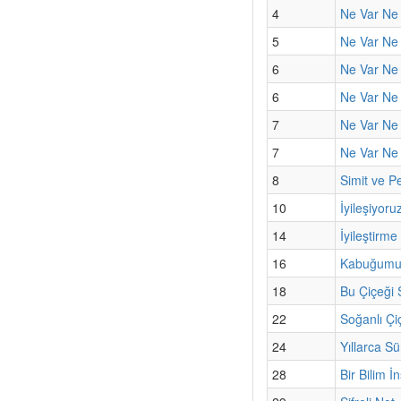
4
Ne Var Ne
5
Ne Var Ne 
6
Ne Var Ne 
6
Ne Var Ne 
7
Ne Var Ne
7
Ne Var Ne Y
8
Simit ve Pe
10
İyileşiyoru
14
İyileştirme
16
Kabuğumun
18
Bu Çiçeği
22
Soğanlı Çi
24
Yıllarca S
28
Bir Bilim İ