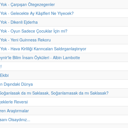
 Yok - Çarpışan Ötegezegenler
Yok - Gelecekte Ay Kâşifleri Ne Yiyecek?
Yok - Dikenli Ejderha
Yok - Oyun Sadece Çocuklar İçin mi?
 Yok - Yeni Guinness Rekoru
ok - Hava Kirliliği Karıncaları Saldırganlaştırıyor
ynir'le Bilim İnsanı Öyküleri - Albin Lambotte
z!
 Ekibi
 Dışındaki Dünya
 Soğanlasak da mı Saklasak, Soğanlamasak da mı Saklasak?
çeklerle Reversi
üren Araştırmalar
nsanı Olsaydınız...