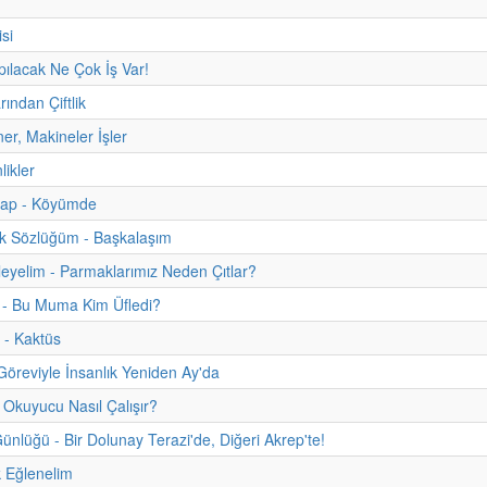
si
apılacak Ne Çok İş Var!
rından Çiftlik
ner, Makineler İşler
nlikler
itap - Köyümde
uk Sözlüğüm - Başkalaşım
eyelim - Parmaklarımız Neden Çıtlar?
 - Bu Muma Kim Üfledi?
 - Kaktüs
 Göreviyle İnsanlık Yeniden Ay'da
 Okuyucu Nasıl Çalışır?
nlüğü - Bir Dolunay Terazi'de, Diğeri Akrep'te!
 Eğlenelim