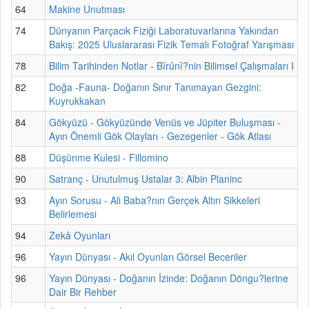
64
Makine Unutması
74
Dünyanın Parçacık Fiziği Laboratuvarlarına Yakından
Bakış: 2025 Uluslararası Fizik Temalı Fotoğraf Yarışması
78
Bilim Tarihinden Notlar - Bîrûnî?nin Bilimsel Çalışmaları I
82
Doğa -Fauna- Doğanın Sınır Tanımayan Gezgini:
Kuyrukkakan
84
Gökyüzü - Gökyüzünde Venüs ve Jüpiter Buluşması -
Ayın Önemli Gök Olayları - Gezegenler - Gök Atlası
88
Düşünme Kulesi - Fillomino
90
Satranç - Unutulmuş Ustalar 3: Albin Planinc
93
Ayın Sorusu - Ali Baba?nın Gerçek Altın Sikkeleri
Belirlemesi
94
Zekâ Oyunları
96
Yayın Dünyası - Akıl Oyunları Görsel Beceriler
96
Yayın Dünyası - Doğanın İzinde: Doğanın Döngu?lerine
Dair Bir Rehber