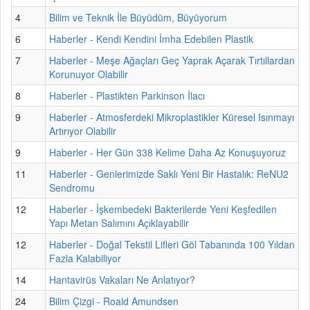
4
Bilim ve Teknik İle Büyüdüm, Büyüyorum
6
Haberler - Kendi Kendini İmha Edebilen Plastik
7
Haberler - Meşe Ağaçları Geç Yaprak Açarak Tırtıllardan
Korunuyor Olabilir
8
Haberler - Plastikten Parkinson İlacı
9
Haberler - Atmosferdeki Mikroplastikler Küresel Isınmayı
Artırıyor Olabilir
9
Haberler - Her Gün 338 Kelime Daha Az Konuşuyoruz
11
Haberler - Genlerimizde Saklı Yeni Bir Hastalık: ReNU2
Sendromu
12
Haberler - İşkembedeki Bakterilerde Yeni Keşfedilen
Yapı Metan Salımını Açıklayabilir
12
Haberler - Doğal Tekstil Lifleri Göl Tabanında 100 Yıldan
Fazla Kalabiliyor
14
Hantavirüs Vakaları Ne Anlatıyor?
24
Bilim Çizgi - Roald Amundsen