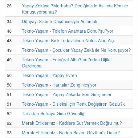
26
Yapay Zekâya ?Merhaba? Dediğinizde Aslında Kiminle
Konuşuyorsunuz?
34
Dünyayı Sistem Düşüncesiyle Anlamak
48
Tekno-Yaşam - Telefon Anahtara Dönu?şu?yor
48
Tekno-Yaşam -Kırık Tedavisinde Nefes Alan Alçı
49
Tekno-Yaşam - Çocuklar Yapay Zekâ ile Ne Konuşuyor?
49
Tekno-Yaşam - Fotoğraf Albu?mu?nden Dijital
Gardıroba
50
Tekno-Yaşam - Yapay Evren
50
Tekno-Yaşam - Haritalar Zenginleşiyor
51
Tekno-Yaşam - Yapay Zekâda Son Gelişmeler
51
Tekno-Yaşam - Disleksi İçin Renk Değiştiren Gözlu?k
52
Tarladan Sofraya Gıda Güvenliği
62
Merak Ettikleriniz - Kedilere Süt Vermek Doğru mu?
63
Merak Ettikleriniz - Neden Bazen Gözümüz Dalar?