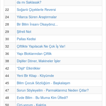
da mı Saklasak?
22
Soğanlı Çiçeklerle Reversi
24
Yıllarca Süren Araştırmalar
28
Bir Bilim İnsanı Olsaydınız...
29
Şifreli Not
30
Pallas Kedisi
32
Çiftlikte Yapılacak Ne Çok İş Var!
36
Yapı Bloklarından Çiftlik
38
Dişliler Döner, Makineler İşler
42
"Dişli" Etkinlikler
44
Yeni Bir Kitap - Köyümde
45
Bilim Çocuk Sözlüğüm - Başkalaşım
47
Sorun Söyleyelim - Parmaklarımız Neden Çıtlar?
48
Evde Bilim - Bu Muma Kim Üfledi?
50
Çizi-yorum - Kaktüs