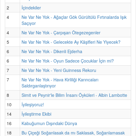
2
İçindekiler
4
Ne Var Ne Yok - Ağaçlar Gök Gürültülü Fırtınalarda Işık
Saçıyor
4
Ne Var Ne Yok - Çarpışan Ötegezegenler
5
Ne Var Ne Yok - Gelecekte Ay Kâşifleri Ne Yiyecek?
6
Ne Var Ne Yok - Dikenli Ejderha
6
Ne Var Ne Yok - Oyun Sadece Çocuklar İçin mi?
7
Ne Var Ne Yok - Yeni Guinness Rekoru
7
Ne Var Ne Yok - Hava Kirliliği Karıncaları
Saldırganlaştırıyor
8
Simit ve Peynir'le Bilim İnsanı Öyküleri - Albin Lambotte
10
İyileşiyoruz!
14
İyileştirme Ekibi
16
Kabuğumun Dışındaki Dünya
18
Bu Çiçeği Soğanlasak da mı Saklasak, Soğanlamasak