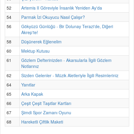
52
Artemis II Göreviyle İnsanlık Yeniden Ay'da
54
Parmak İzi Okuyucu Nasıl Çalışır?
56
Gökyüzü Günlüğü - Bir Dolunay Terazi'de, Diğeri
Akrep'te!
58
Düşünerek Eğlenelim
60
Mektup Kutusu
61
Gözlem Defterinizden - Akarsularla İlgili Gözlem
Notlarınız
62
Sizden Gelenler - Müzik Aletleriyle İlgili Resimleriniz
64
Yanıtlar
65
Arka Kapak
66
Çeşit Çeşit Taşıtlar Kartları
67
Şimdi Spor Zamanı Oyunu
68
Hareketli Çiftlik Maketi