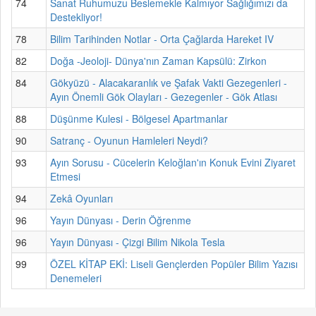
74
Sanat Ruhumuzu Beslemekle Kalmıyor Sağlığımızı da
Destekliyor!
78
Bilim Tarihinden Notlar - Orta Çağlarda Hareket IV
82
Doğa -Jeoloji- Dünya'nın Zaman Kapsülü: Zirkon
84
Gökyüzü - Alacakaranlık ve Şafak Vakti Gezegenleri -
Ayın Önemli Gök Olayları - Gezegenler - Gök Atlası
88
Düşünme Kulesi - Bölgesel Apartmanlar
90
Satranç - Oyunun Hamleleri Neydi?
93
Ayın Sorusu - Cücelerin Keloğlan'ın Konuk Evini Ziyaret
Etmesi
94
Zekâ Oyunları
96
Yayın Dünyası - Derin Öğrenme
96
Yayın Dünyası - Çizgi Bilim Nikola Tesla
99
ÖZEL KİTAP EKİ: Liseli Gençlerden Popüler Bilim Yazısı
Denemeleri