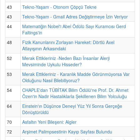
43
Tekno-Yaşam - Otonom Çöpçü Tekne
43
Tekno-Yaşam - Gmail Adres Değiştirmeye İzin Veriyor
44
Matematiğin Nobel'i Abel Ödülü Sayı Kuramcısı Gerd
Faltings'in
48
Fizik Kanunlarını Zorlayan Hareket: Dörtlü Axel
Atlayışının Arkasındaki
52
Merak Ettikleriniz -Neden Bazı İnsanlar Alerji
Mevsiminde Uykulu Hisseder?
53
Merak Ettikleriniz - Karanlık Madde Görünmüyorsa Var
Olduğunu Nasıl Bilebiliyoruz?
54
CHAPLE'dan TÜBİTAK Bilim Ödülü'ne Prof. Dr. Ahmet
Özen'in Nadir Hastalıklarla Şekillenen Bilim Yolculuğu
64
Einstein'ın Düşünce Deneyi Yüz Yıl Sonra Gerçeğe
Dönüştürüldü
70
Asfaltın Yeni Bileşeni: Algler
72
Arşimet Palimpsestinin Kayıp Sayfası Bulundu