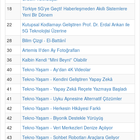
18
Türkiye 5G'ye Geçti! Haberleşmeden Akıllı Sistemlere
Yeni Bir Dönem
22
Kutupsal Kodlamayı Geliştiren Prof. Dr. Erdal Arıkan ile
5G Teknolojisi Üzerine
28
Bilim Çizgi - El-Battânî
30
Artemis II'den Ay Fotoğrafları
36
Kalbin Kendi ''Mini Beyni'' Olabilir
40
Tekno-Yaşam - Ay'dan 4K Videolar
40
Tekno-Yaşam - Kendini Geliştiren Yapay Zekâ
41
Tekno-Yaşam - Yapay Zekâ Reçete Yazmaya Başladı
41
Tekno-Yaşam - Uyku Apnesine Alternatif Çözümler
42
Tekno-Yaşam - Herkesin Hikâyesi Farklı
42
Tekno-Yaşam - Biyonik Destekle Yürüyüş
42
Tekno-Yaşam - Veri Merkezleri Denize Açılıyor
43
Tekno-Yaşam - Sohbet Robotları Araçlara Geliyor