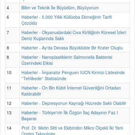
4
Bilim ve Teknik İle Büyüdüm, Büyüyorum
6
Haberler - 5.000 Yıllık Küllüoba Ekmeğinin Tarifi
Çözüldü
7
Haberler - Okyanuslardaki Cıva Kirliliğinin Küresel İzleri
Deniz Kuşlarında Saklı
8
Haberler - Ay'da Devasa Büyüklükte Bir Krater Oluştu
8
Haberler - Nanoplastiklerin Salmonella Bakterisi
Üzerindeki Etkisi
10
Haberler - İmparator Penguen IUCN Kırmızı Listesinde
''Tehlikede'' Statüsünde
11
Haberler - On Bin Kübit İnternet Güvenliğini Ortadan
Kaldırabilir
12
Haberler - Depresyonun Kaynağı Hücrede Saklı Olabilir
13
Haberler - Türkiye'nin İlk Özgün İlaç Adayının Faz I
Başarısı
14
Prof. Dr. Metin Sitti ve Ekibinden Mikro Ölçekli İki Yeni
Üretim Teknolojisi