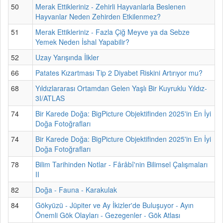
50
Merak Ettikleriniz - Zehirli Hayvanlarla Beslenen
Hayvanlar Neden Zehirden Etkilenmez?
51
Merak Ettikleriniz - Fazla Çiğ Meyve ya da Sebze
Yemek Neden İshal Yapabilir?
52
Uzay Yarışında İlkler
66
Patates Kızartması Tip 2 Diyabet Riskini Artırıyor mu?
68
Yıldızlararası Ortamdan Gelen Yaşlı Bir Kuyruklu Yıldız-
3I/ATLAS
74
Bir Karede Doğa: BigPicture Objektifinden 2025'in En İyi
Doğa Fotoğrafları
74
Bir Karede Doğa: BigPicture Objektifinden 2025'in En İyi
Doğa Fotoğrafları
78
Bilim Tarihinden Notlar - Fârâbî'nin Bilimsel Çalışmaları
II
82
Doğa - Fauna - Karakulak
84
Gökyüzü - Jüpiter ve Ay İkizler'de Buluşuyor - Ayın
Önemli Gök Olayları - Gezegenler - Gök Atlası