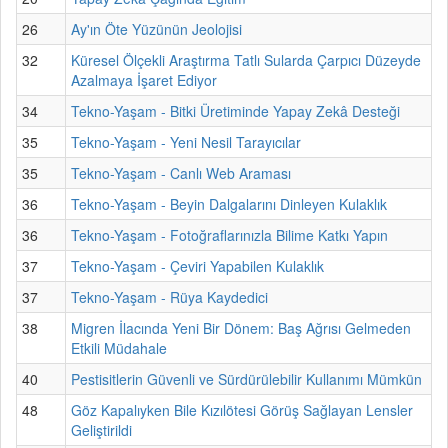
26
Ay'ın Öte Yüzünün Jeolojisi
32
Küresel Ölçekli Araştırma Tatlı Sularda Çarpıcı Düzeyde
Azalmaya İşaret Ediyor
34
Tekno-Yaşam - Bitki Üretiminde Yapay Zekâ Desteği
35
Tekno-Yaşam - Yeni Nesil Tarayıcılar
35
Tekno-Yaşam - Canlı Web Araması
36
Tekno-Yaşam - Beyin Dalgalarını Dinleyen Kulaklık
36
Tekno-Yaşam - Fotoğraflarınızla Bilime Katkı Yapın
37
Tekno-Yaşam - Çeviri Yapabilen Kulaklık
37
Tekno-Yaşam - Rüya Kaydedici
38
Migren İlacında Yeni Bir Dönem: Baş Ağrısı Gelmeden
Etkili Müdahale
40
Pestisitlerin Güvenli ve Sürdürülebilir Kullanımı Mümkün
48
Göz Kapalıyken Bile Kızılötesi Görüş Sağlayan Lensler
Geliştirildi