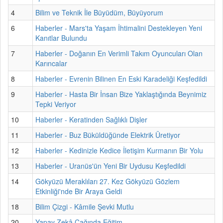
4
Bilim ve Teknik İle Büyüdüm, Büyüyorum
6
Haberler - Mars'ta Yaşam İhtimalini Destekleyen Yeni
Kanıtlar Bulundu
7
Haberler - Doğanın En Verimli Takım Oyuncuları Olan
Karıncalar
8
Haberler - Evrenin Bilinen En Eski Karadeliği Keşfedildi
9
Haberler - Hasta Bir İnsan Bize Yaklaştığında Beynimiz
Tepki Veriyor
10
Haberler - Keratinden Sağlıklı Dişler
11
Haberler - Buz Büküldüğünde Elektrik Üretiyor
12
Haberler - Kedinizle Kedice İletişim Kurmanın Bir Yolu
13
Haberler - Uranüs'ün Yeni Bir Uydusu Keşfedildi
14
Gökyüzü Meraklıları 27. Kez Gökyüzü Gözlem
Etkinliği'nde Bir Araya Geldi
18
Bilim Çizgi - Kâmile Şevki Mutlu
20
Yapay Zekâ Çağında Eğitim