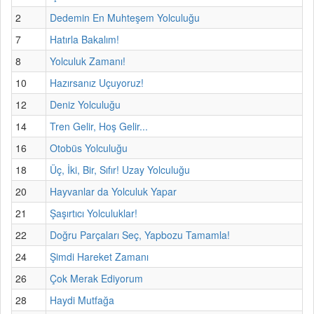
2
Dedemin En Muhteşem Yolculuğu
7
Hatırla Bakalım!
8
Yolculuk Zamanı!
10
Hazırsanız Uçuyoruz!
12
Deniz Yolculuğu
14
Tren Gelir, Hoş Gelir...
16
Otobüs Yolculuğu
18
Üç, İki, Bir, Sıfır! Uzay Yolculuğu
20
Hayvanlar da Yolculuk Yapar
21
Şaşırtıcı Yolculuklar!
22
Doğru Parçaları Seç, Yapbozu Tamamla!
24
Şimdi Hareket Zamanı
26
Çok Merak Ediyorum
28
Haydi Mutfağa