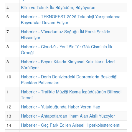
4
Bilim ve Teknik İle Büyüdüm, Büyüyorum
6
Haberler - TEKNOFEST 2026 Teknoloji Yarışmalarına
Başvurular Devam Ediyor
7
Haberler - Vücudumuz Soğuğu İki Farklı Şekilde
Hissediyor
8
Haberler - Cloud-9 - Yeni Bir Tür Gök Cisminin İlk
Örneği
8
Haberler - Beyaz Kıta'da Kimyasal Kalıntıların İzleri
Sürülüyor
10
Haberler - Derin Denizlerdeki Depremlerin Beslediği
Plankton Patlamaları
11
Haberler - Trafikte Müziği Kısma İçgüdüsünün Bilimsel
Temeli
12
Haberler - Yutulduğunda Haber Veren Hap
13
Haberler - Ahtapotlardan İlham Alan Akıllı Yüzeyler
14
Haberler - Geç Fark Edilen Ailesel Hiperkolesterolemi