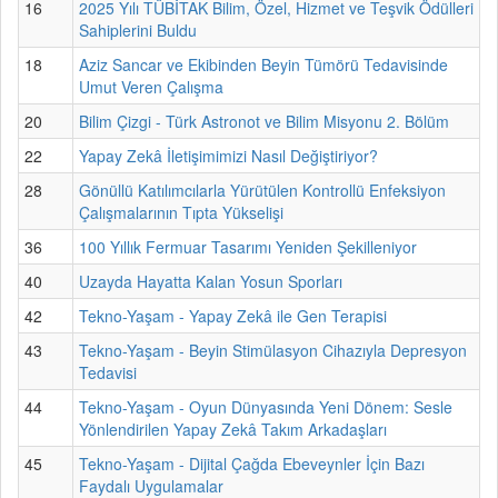
16
2025 Yılı TÜBİTAK Bilim, Özel, Hizmet ve Teşvik Ödülleri
Sahiplerini Buldu
18
Aziz Sancar ve Ekibinden Beyin Tümörü Tedavisinde
Umut Veren Çalışma
20
Bilim Çizgi - Türk Astronot ve Bilim Misyonu 2. Bölüm
22
Yapay Zekâ İletişimimizi Nasıl Değiştiriyor?
28
Gönüllü Katılımcılarla Yürütülen Kontrollü Enfeksiyon
Çalışmalarının Tıpta Yükselişi
36
100 Yıllık Fermuar Tasarımı Yeniden Şekilleniyor
40
Uzayda Hayatta Kalan Yosun Sporları
42
Tekno-Yaşam - Yapay Zekâ ile Gen Terapisi
43
Tekno-Yaşam - Beyin Stimülasyon Cihazıyla Depresyon
Tedavisi
44
Tekno-Yaşam - Oyun Dünyasında Yeni Dönem: Sesle
Yönlendirilen Yapay Zekâ Takım Arkadaşları
45
Tekno-Yaşam - Dijital Çağda Ebeveynler İçin Bazı
Faydalı Uygulamalar