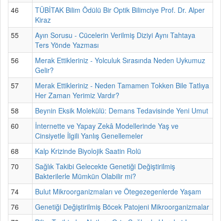
46
TÜBİTAK Bilim Ödülü Bir Optik Bilimciye Prof. Dr. Alper
Kiraz
55
Ayın Sorusu - Cücelerin Verilmiş Diziyi Aynı Tahtaya
Ters Yönde Yazması
56
Merak Ettikleriniz - Yolculuk Sırasında Neden Uykumuz
Gelir?
57
Merak Ettikleriniz - Neden Tamamen Tokken Bile Tatlıya
Her Zaman Yerimiz Vardır?
58
Beynin Eksik Molekülü: Demans Tedavisinde Yeni Umut
60
İnternette ve Yapay Zekâ Modellerinde Yaş ve
Cinsiyetle İlgili Yanlış Genellemeler
68
Kalp Krizinde Biyolojik Saatin Rolü
70
Sağlık Takibi Gelecekte Genetiği Değiştirilmiş
Bakterilerle Mümkün Olabilir mi?
74
Bulut Mikroorganizmaları ve Ötegezegenlerde Yaşam
76
Genetiği Değiştirilmiş Böcek Patojeni Mikroorganizmalar