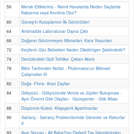
59
Merak Ettikleriniz - Nemli Havalarda Neden Saçlarda
Kabarma veya Kıvrılma Olur?
60
Güneş'in Kutuplarının İlk Görüntüleri
64
Antimadde Laboratuvar Dışına Çıktı
66
Doğanın Görünmeyen Mimarları: Kara Yosunları
72
Keçilerin Göz Bebekleri Neden Dikdörtgen Şeklindedir?
74
Denizlerdeki Gizli Tehlike: Çeken Akıntı
78
Bilim Tarihinden Notlar - Ptolemaios'un Bilimsel
Çalışmaları III
82
Doğa -Flora- Arsız Zaylan
84
Gökyüzü - Gökyüzünde Venüs ve Jüpiter Buluşması -
Ayın Önemli Gök Olayları - Gezegenler - Gök Atlası
88
Düşünme Kulesi -Köşegenli Apartmanlar
90
Satranç - Satranç Problemlerinde Görevler ve Rekorlar
II
93
Ayın Sorusu - Ali Baba?nın Değerli Taş İşlemlerinden