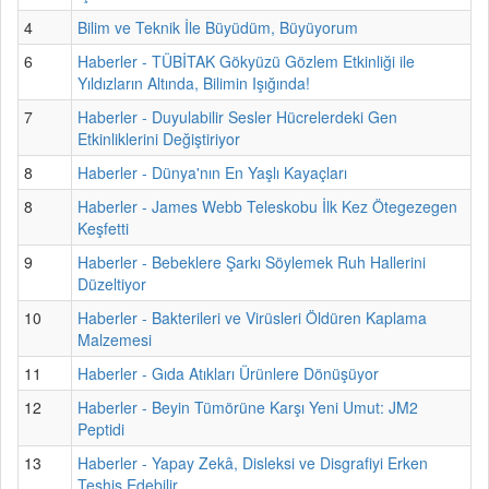
4
Bilim ve Teknik İle Büyüdüm, Büyüyorum
6
Haberler - TÜBİTAK Gökyüzü Gözlem Etkinliği ile
Yıldızların Altında, Bilimin Işığında!
7
Haberler - Duyulabilir Sesler Hücrelerdeki Gen
Etkinliklerini Değiştiriyor
8
Haberler - Dünya'nın En Yaşlı Kayaçları
8
Haberler - James Webb Teleskobu İlk Kez Ötegezegen
Keşfetti
9
Haberler - Bebeklere Şarkı Söylemek Ruh Hallerini
Düzeltiyor
10
Haberler - Bakterileri ve Virüsleri Öldüren Kaplama
Malzemesi
11
Haberler - Gıda Atıkları Ürünlere Dönüşüyor
12
Haberler - Beyin Tümörüne Karşı Yeni Umut: JM2
Peptidi
13
Haberler - Yapay Zekâ, Disleksi ve Disgrafiyi Erken
Teşhis Edebilir