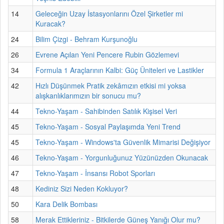
14
Geleceğin Uzay İstasyonlarını Özel Şirketler mi
Kuracak?
24
Bilim Çizgi - Behram Kurşunoğlu
26
Evrene Açılan Yeni Pencere Rubin Gözlemevi
34
Formula 1 Araçlarının Kalbi: Güç Üniteleri ve Lastikler
42
Hızlı Düşünmek Pratik zekâmızın etkisi mi yoksa
alışkanlıklarımızın bir sonucu mu?
44
Tekno-Yaşam - Sahibinden Satılık Kişisel Veri
45
Tekno-Yaşam - Sosyal Paylaşımda Yeni Trend
45
Tekno-Yaşam - Windows'ta Güvenlik Mimarisi Değişiyor
46
Tekno-Yaşam - Yorgunluğunuz Yüzünüzden Okunacak
47
Tekno-Yaşam - İnsansı Robot Sporları
48
Kediniz Sizi Neden Kokluyor?
50
Kara Delik Bombası
58
Merak Ettikleriniz - Bitkilerde Güneş Yanığı Olur mu?