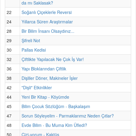
da mı Saklasak?
22
Soğanlı Çiçeklerle Reversi
24
Yıllarca Süren Araştırmalar
28
Bir Bilim İnsanı Olsaydınız...
29
Şifreli Not
30
Pallas Kedisi
32
Çiftlikte Yapılacak Ne Çok İş Var!
36
Yapı Bloklarından Çiftlik
38
Dişliler Döner, Makineler İşler
42
"Dişli" Etkinlikler
44
Yeni Bir Kitap - Köyümde
45
Bilim Çocuk Sözlüğüm - Başkalaşım
47
Sorun Söyleyelim - Parmaklarımız Neden Çıtlar?
48
Evde Bilim - Bu Muma Kim Üfledi?
50
Çizi-yorum - Kaktüs