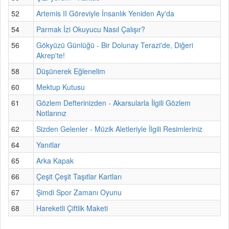
52
Artemis II Göreviyle İnsanlık Yeniden Ay'da
54
Parmak İzi Okuyucu Nasıl Çalışır?
56
Gökyüzü Günlüğü - Bir Dolunay Terazi'de, Diğeri
Akrep'te!
58
Düşünerek Eğlenelim
60
Mektup Kutusu
61
Gözlem Defterinizden - Akarsularla İlgili Gözlem
Notlarınız
62
Sizden Gelenler - Müzik Aletleriyle İlgili Resimleriniz
64
Yanıtlar
65
Arka Kapak
66
Çeşit Çeşit Taşıtlar Kartları
67
Şimdi Spor Zamanı Oyunu
68
Hareketli Çiftlik Maketi