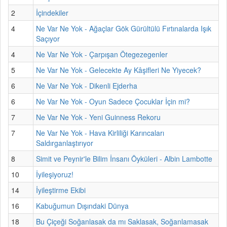
2
İçindekiler
4
Ne Var Ne Yok - Ağaçlar Gök Gürültülü Fırtınalarda Işık
Saçıyor
4
Ne Var Ne Yok - Çarpışan Ötegezegenler
5
Ne Var Ne Yok - Gelecekte Ay Kâşifleri Ne Yiyecek?
6
Ne Var Ne Yok - Dikenli Ejderha
6
Ne Var Ne Yok - Oyun Sadece Çocuklar İçin mi?
7
Ne Var Ne Yok - Yeni Guinness Rekoru
7
Ne Var Ne Yok - Hava Kirliliği Karıncaları
Saldırganlaştırıyor
8
Simit ve Peynir'le Bilim İnsanı Öyküleri - Albin Lambotte
10
İyileşiyoruz!
14
İyileştirme Ekibi
16
Kabuğumun Dışındaki Dünya
18
Bu Çiçeği Soğanlasak da mı Saklasak, Soğanlamasak