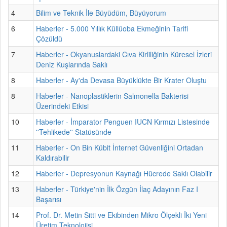
4
Bilim ve Teknik İle Büyüdüm, Büyüyorum
6
Haberler - 5.000 Yıllık Küllüoba Ekmeğinin Tarifi
Çözüldü
7
Haberler - Okyanuslardaki Cıva Kirliliğinin Küresel İzleri
Deniz Kuşlarında Saklı
8
Haberler - Ay'da Devasa Büyüklükte Bir Krater Oluştu
8
Haberler - Nanoplastiklerin Salmonella Bakterisi
Üzerindeki Etkisi
10
Haberler - İmparator Penguen IUCN Kırmızı Listesinde
''Tehlikede'' Statüsünde
11
Haberler - On Bin Kübit İnternet Güvenliğini Ortadan
Kaldırabilir
12
Haberler - Depresyonun Kaynağı Hücrede Saklı Olabilir
13
Haberler - Türkiye'nin İlk Özgün İlaç Adayının Faz I
Başarısı
14
Prof. Dr. Metin Sitti ve Ekibinden Mikro Ölçekli İki Yeni
Üretim Teknolojisi