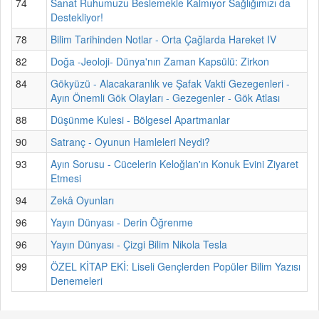
74
Sanat Ruhumuzu Beslemekle Kalmıyor Sağlığımızı da
Destekliyor!
78
Bilim Tarihinden Notlar - Orta Çağlarda Hareket IV
82
Doğa -Jeoloji- Dünya'nın Zaman Kapsülü: Zirkon
84
Gökyüzü - Alacakaranlık ve Şafak Vakti Gezegenleri -
Ayın Önemli Gök Olayları - Gezegenler - Gök Atlası
88
Düşünme Kulesi - Bölgesel Apartmanlar
90
Satranç - Oyunun Hamleleri Neydi?
93
Ayın Sorusu - Cücelerin Keloğlan'ın Konuk Evini Ziyaret
Etmesi
94
Zekâ Oyunları
96
Yayın Dünyası - Derin Öğrenme
96
Yayın Dünyası - Çizgi Bilim Nikola Tesla
99
ÖZEL KİTAP EKİ: Liseli Gençlerden Popüler Bilim Yazısı
Denemeleri