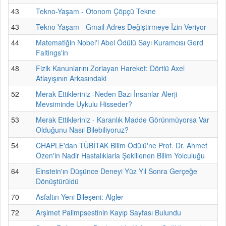
43
Tekno-Yaşam - Otonom Çöpçü Tekne
43
Tekno-Yaşam - Gmail Adres Değiştirmeye İzin Veriyor
44
Matematiğin Nobel'i Abel Ödülü Sayı Kuramcısı Gerd
Faltings'in
48
Fizik Kanunlarını Zorlayan Hareket: Dörtlü Axel
Atlayışının Arkasındaki
52
Merak Ettikleriniz -Neden Bazı İnsanlar Alerji
Mevsiminde Uykulu Hisseder?
53
Merak Ettikleriniz - Karanlık Madde Görünmüyorsa Var
Olduğunu Nasıl Bilebiliyoruz?
54
CHAPLE'dan TÜBİTAK Bilim Ödülü'ne Prof. Dr. Ahmet
Özen'in Nadir Hastalıklarla Şekillenen Bilim Yolculuğu
64
Einstein'ın Düşünce Deneyi Yüz Yıl Sonra Gerçeğe
Dönüştürüldü
70
Asfaltın Yeni Bileşeni: Algler
72
Arşimet Palimpsestinin Kayıp Sayfası Bulundu