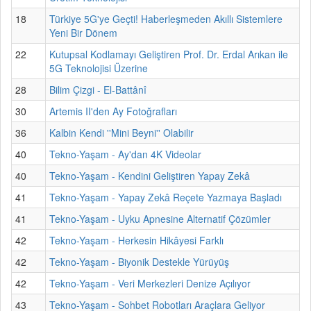
18
Türkiye 5G'ye Geçti! Haberleşmeden Akıllı Sistemlere
Yeni Bir Dönem
22
Kutupsal Kodlamayı Geliştiren Prof. Dr. Erdal Arıkan ile
5G Teknolojisi Üzerine
28
Bilim Çizgi - El-Battânî
30
Artemis II'den Ay Fotoğrafları
36
Kalbin Kendi ''Mini Beyni'' Olabilir
40
Tekno-Yaşam - Ay'dan 4K Videolar
40
Tekno-Yaşam - Kendini Geliştiren Yapay Zekâ
41
Tekno-Yaşam - Yapay Zekâ Reçete Yazmaya Başladı
41
Tekno-Yaşam - Uyku Apnesine Alternatif Çözümler
42
Tekno-Yaşam - Herkesin Hikâyesi Farklı
42
Tekno-Yaşam - Biyonik Destekle Yürüyüş
42
Tekno-Yaşam - Veri Merkezleri Denize Açılıyor
43
Tekno-Yaşam - Sohbet Robotları Araçlara Geliyor