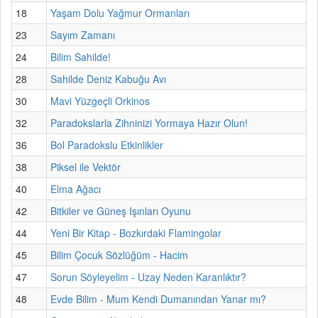
18
Yaşam Dolu Yağmur Ormanları
23
Sayım Zamanı
24
Bilim Sahilde!
28
Sahilde Deniz Kabuğu Avı
30
Mavi Yüzgeçli Orkinos
32
Paradokslarla Zihninizi Yormaya Hazır Olun!
36
Bol Paradokslu Etkinlikler
38
Piksel ile Vektör
40
Elma Ağacı
42
Bitkiler ve Güneş Işınları Oyunu
44
Yeni Bir Kitap - Bozkırdaki Flamingolar
45
Bilim Çocuk Sözlüğüm - Hacim
47
Sorun Söyleyelim - Uzay Neden Karanlıktır?
48
Evde Bilim - Mum Kendi Dumanından Yanar mı?