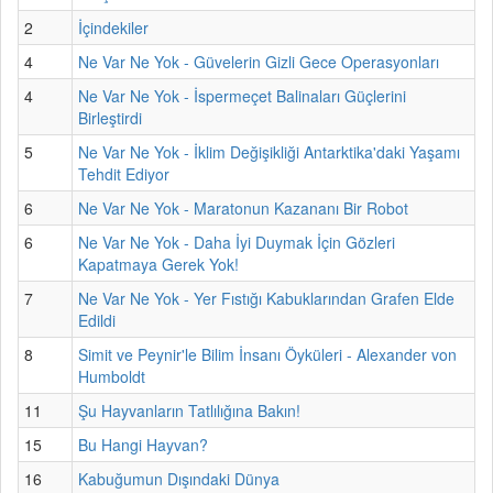
2
İçindekiler
4
Ne Var Ne Yok - Güvelerin Gizli Gece Operasyonları
4
Ne Var Ne Yok - İspermeçet Balinaları Güçlerini
Birleştirdi
5
Ne Var Ne Yok - İklim Değişikliği Antarktika'daki Yaşamı
Tehdit Ediyor
6
Ne Var Ne Yok - Maratonun Kazananı Bir Robot
6
Ne Var Ne Yok - Daha İyi Duymak İçin Gözleri
Kapatmaya Gerek Yok!
7
Ne Var Ne Yok - Yer Fıstığı Kabuklarından Grafen Elde
Edildi
8
Simit ve Peynir'le Bilim İnsanı Öyküleri - Alexander von
Humboldt
11
Şu Hayvanların Tatlılığına Bakın!
15
Bu Hangi Hayvan?
16
Kabuğumun Dışındaki Dünya