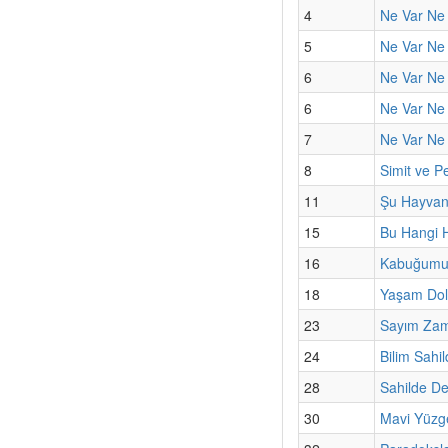
4
Ne Var Ne Y
5
Ne Var Ne 
6
Ne Var Ne
6
Ne Var Ne 
7
Ne Var Ne 
8
Simit ve P
11
Şu Hayvanla
15
Bu Hangi 
16
Kabuğumun
18
Yaşam Dol
23
Sayım Za
24
Bilim Sahil
28
Sahilde De
30
Mavi Yüzge