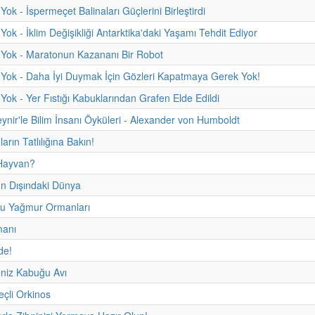
ok - İspermeçet Balinaları Güçlerini Birleştirdi
Yok - İklim Değişikliği Antarktika'daki Yaşamı Tehdit Ediyor
 Yok - Maratonun Kazananı Bir Robot
Yok - Daha İyi Duymak İçin Gözleri Kapatmaya Gerek Yok!
Yok - Yer Fıstığı Kabuklarından Grafen Elde Edildi
eynir'le Bilim İnsanı Öyküleri - Alexander von Humboldt
rın Tatlılığına Bakın!
Hayvan?
 Dışındaki Dünya
u Yağmur Ormanları
manı
de!
niz Kabuğu Avı
çli Orkinos