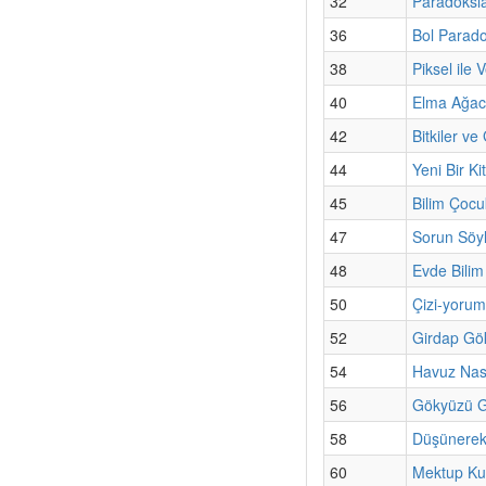
32
Paradoksla
36
Bol Paradok
38
Piksel ile 
40
Elma Ağac
42
Bitkiler v
44
Yeni Bir Ki
45
Bilim Çoc
47
Sorun Söyl
48
Evde Bili
50
Çizi-yorum
52
Girdap Gö
54
Havuz Nası
56
Gökyüzü Gü
58
Düşünerek
60
Mektup Ku