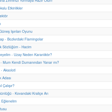
rla Zihninizi Yormaya Hazır Olun!
slu Etkinlikler
Vektör
ı
e Güneş Işınları Oyunu
tap - Bozkırdaki Flamingolar
uk Sözlüğüm - Hacim
eyelim - Uzay Neden Karanlıktır?
m - Mum Kendi Dumanından Yanar mı?
 - Aksolotl
k Adası
l Çalışır?
nlüğü - Kovandaki Kraliçe Arı
 Eğlenelim
tusu