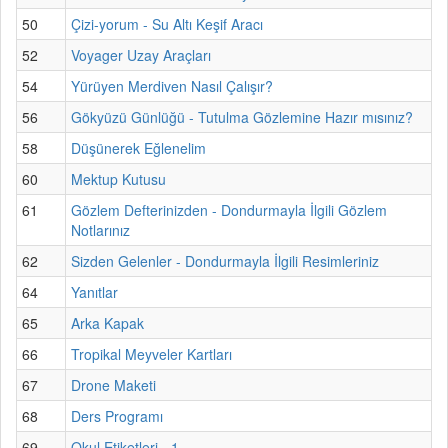
50
Çizi-yorum - Su Altı Keşif Aracı
52
Voyager Uzay Araçları
54
Yürüyen Merdiven Nasıl Çalışır?
56
Gökyüzü Günlüğü - Tutulma Gözlemine Hazır mısınız?
58
Düşünerek Eğlenelim
60
Mektup Kutusu
61
Gözlem Defterinizden - Dondurmayla İlgili Gözlem
Notlarınız
62
Sizden Gelenler - Dondurmayla İlgili Resimleriniz
64
Yanıtlar
65
Arka Kapak
66
Tropikal Meyveler Kartları
67
Drone Maketi
68
Ders Programı
69
Okul Etiketleri - 1