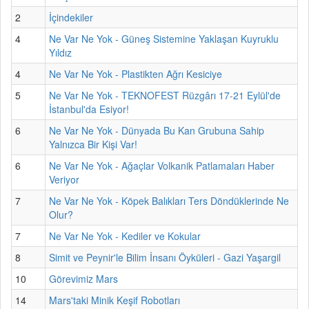
2
İçindekiler
4
Ne Var Ne Yok - Güneş Sistemine Yaklaşan Kuyruklu
Yıldız
4
Ne Var Ne Yok - Plastikten Ağrı Kesiciye
5
Ne Var Ne Yok - TEKNOFEST Rüzgârı 17-21 Eylül'de
İstanbul'da Esiyor!
6
Ne Var Ne Yok - Dünyada Bu Kan Grubuna Sahip
Yalnızca Bir Kişi Var!
6
Ne Var Ne Yok - Ağaçlar Volkanik Patlamaları Haber
Veriyor
7
Ne Var Ne Yok - Köpek Balıkları Ters Döndüklerinde Ne
Olur?
7
Ne Var Ne Yok - Kediler ve Kokular
8
Simit ve Peynir'le Bilim İnsanı Öyküleri - Gazi Yaşargil
10
Görevimiz Mars
14
Mars'taki Minik Keşif Robotları