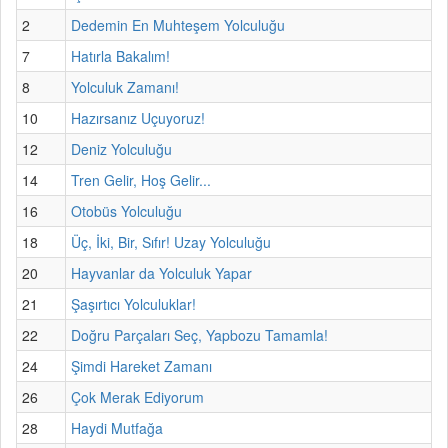
2
Dedemin En Muhteşem Yolculuğu
7
Hatırla Bakalım!
8
Yolculuk Zamanı!
10
Hazırsanız Uçuyoruz!
12
Deniz Yolculuğu
14
Tren Gelir, Hoş Gelir...
16
Otobüs Yolculuğu
18
Üç, İki, Bir, Sıfır! Uzay Yolculuğu
20
Hayvanlar da Yolculuk Yapar
21
Şaşırtıcı Yolculuklar!
22
Doğru Parçaları Seç, Yapbozu Tamamla!
24
Şimdi Hareket Zamanı
26
Çok Merak Ediyorum
28
Haydi Mutfağa