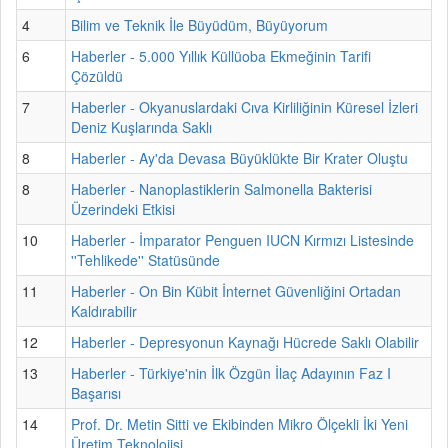
4
Bilim ve Teknik İle Büyüdüm, Büyüyorum
6
Haberler - 5.000 Yıllık Küllüoba Ekmeğinin Tarifi
Çözüldü
7
Haberler - Okyanuslardaki Cıva Kirliliğinin Küresel İzleri
Deniz Kuşlarında Saklı
8
Haberler - Ay'da Devasa Büyüklükte Bir Krater Oluştu
8
Haberler - Nanoplastiklerin Salmonella Bakterisi
Üzerindeki Etkisi
10
Haberler - İmparator Penguen IUCN Kırmızı Listesinde
''Tehlikede'' Statüsünde
11
Haberler - On Bin Kübit İnternet Güvenliğini Ortadan
Kaldırabilir
12
Haberler - Depresyonun Kaynağı Hücrede Saklı Olabilir
13
Haberler - Türkiye'nin İlk Özgün İlaç Adayının Faz I
Başarısı
14
Prof. Dr. Metin Sitti ve Ekibinden Mikro Ölçekli İki Yeni
Üretim Teknolojisi