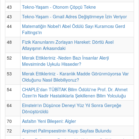
43
Tekno-Yaşam - Otonom Çöpçü Tekne
43
Tekno-Yaşam - Gmail Adres Değiştirmeye İzin Veriyor
44
Matematiğin Nobel'i Abel Ödülü Sayı Kuramcısı Gerd
Faltings'in
48
Fizik Kanunlarını Zorlayan Hareket: Dörtlü Axel
Atlayışının Arkasındaki
52
Merak Ettikleriniz -Neden Bazı İnsanlar Alerji
Mevsiminde Uykulu Hisseder?
53
Merak Ettikleriniz - Karanlık Madde Görünmüyorsa Var
Olduğunu Nasıl Bilebiliyoruz?
54
CHAPLE'dan TÜBİTAK Bilim Ödülü'ne Prof. Dr. Ahmet
Özen'in Nadir Hastalıklarla Şekillenen Bilim Yolculuğu
64
Einstein'ın Düşünce Deneyi Yüz Yıl Sonra Gerçeğe
Dönüştürüldü
70
Asfaltın Yeni Bileşeni: Algler
72
Arşimet Palimpsestinin Kayıp Sayfası Bulundu