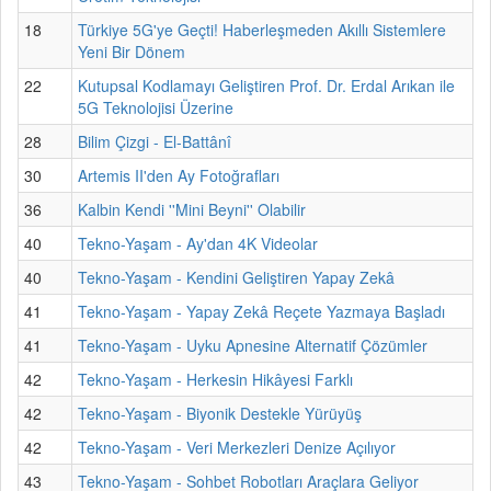
18
Türkiye 5G'ye Geçti! Haberleşmeden Akıllı Sistemlere
Yeni Bir Dönem
22
Kutupsal Kodlamayı Geliştiren Prof. Dr. Erdal Arıkan ile
5G Teknolojisi Üzerine
28
Bilim Çizgi - El-Battânî
30
Artemis II'den Ay Fotoğrafları
36
Kalbin Kendi ''Mini Beyni'' Olabilir
40
Tekno-Yaşam - Ay'dan 4K Videolar
40
Tekno-Yaşam - Kendini Geliştiren Yapay Zekâ
41
Tekno-Yaşam - Yapay Zekâ Reçete Yazmaya Başladı
41
Tekno-Yaşam - Uyku Apnesine Alternatif Çözümler
42
Tekno-Yaşam - Herkesin Hikâyesi Farklı
42
Tekno-Yaşam - Biyonik Destekle Yürüyüş
42
Tekno-Yaşam - Veri Merkezleri Denize Açılıyor
43
Tekno-Yaşam - Sohbet Robotları Araçlara Geliyor