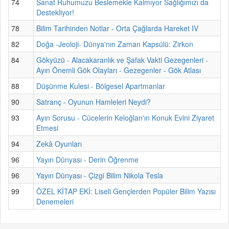
74
Sanat Ruhumuzu Beslemekle Kalmıyor Sağlığımızı da
Destekliyor!
78
Bilim Tarihinden Notlar - Orta Çağlarda Hareket IV
82
Doğa -Jeoloji- Dünya'nın Zaman Kapsülü: Zirkon
84
Gökyüzü - Alacakaranlık ve Şafak Vakti Gezegenleri -
Ayın Önemli Gök Olayları - Gezegenler - Gök Atlası
88
Düşünme Kulesi - Bölgesel Apartmanlar
90
Satranç - Oyunun Hamleleri Neydi?
93
Ayın Sorusu - Cücelerin Keloğlan'ın Konuk Evini Ziyaret
Etmesi
94
Zekâ Oyunları
96
Yayın Dünyası - Derin Öğrenme
96
Yayın Dünyası - Çizgi Bilim Nikola Tesla
99
ÖZEL KİTAP EKİ: Liseli Gençlerden Popüler Bilim Yazısı
Denemeleri