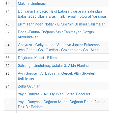
64
Makine Unutması
74
Dünyanın Parçacık Fiziği Laboratuvarlarına Yakından
Bakış: 2025 Uluslararası Fizik Temalı Fotoğraf Yarışması
78
Bilim Tarihinden Notlar - Bîrûnî?nin Bilimsel Çalışmaları I
82
Doğa -Fauna- Doğanın Sınır Tanımayan Gezgini:
Kuyrukkakan
84
Gökyüzü - Gökyüzünde Venüs ve Jüpiter Buluşması -
Ayın Önemli Gök Olayları - Gezegenler - Gök Atlası
88
Düşünme Kulesi - Fillomino
90
Satranç - Unutulmuş Ustalar 3: Albin Planinc
93
Ayın Sorusu - Ali Baba?nın Gerçek Altın Sikkeleri
Belirlemesi
94
Zekâ Oyunları
96
Yayın Dünyası - Akıl Oyunları Görsel Beceriler
96
Yayın Dünyası - Doğanın İzinde: Doğanın Döngu?lerine
Dair Bir Rehber