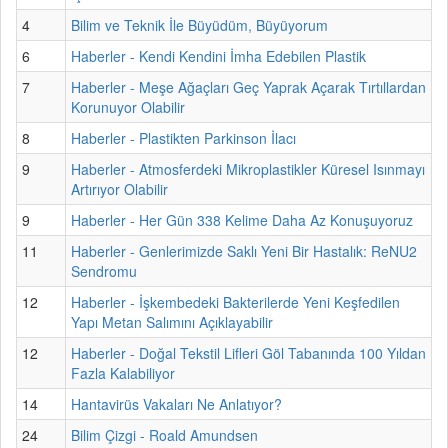
4
Bilim ve Teknik İle Büyüdüm, Büyüyorum
6
Haberler - Kendi Kendini İmha Edebilen Plastik
7
Haberler - Meşe Ağaçları Geç Yaprak Açarak Tırtıllardan
Korunuyor Olabilir
8
Haberler - Plastikten Parkinson İlacı
9
Haberler - Atmosferdeki Mikroplastikler Küresel Isınmayı
Artırıyor Olabilir
9
Haberler - Her Gün 338 Kelime Daha Az Konuşuyoruz
11
Haberler - Genlerimizde Saklı Yeni Bir Hastalık: ReNU2
Sendromu
12
Haberler - İşkembedeki Bakterilerde Yeni Keşfedilen
Yapı Metan Salımını Açıklayabilir
12
Haberler - Doğal Tekstil Lifleri Göl Tabanında 100 Yıldan
Fazla Kalabiliyor
14
Hantavirüs Vakaları Ne Anlatıyor?
24
Bilim Çizgi - Roald Amundsen