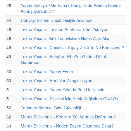
26
Yapay Zekâya ?Merhaba? Dediğinizde Aslında Kiminle
Konuşuyorsunuz?
34
Dünyayı Sistem Düşüncesiyle Anlamak
48
Tekno-Yaşam - Telefon Anahtara Dönu?şu?yor
48
Tekno-Yaşam -Kırık Tedavisinde Nefes Alan Alçı
49
Tekno-Yaşam - Çocuklar Yapay Zekâ ile Ne Konuşuyor?
49
Tekno-Yaşam - Fotoğraf Albu?mu?nden Dijital
Gardıroba
50
Tekno-Yaşam - Yapay Evren
50
Tekno-Yaşam - Haritalar Zenginleşiyor
51
Tekno-Yaşam - Yapay Zekâda Son Gelişmeler
51
Tekno-Yaşam - Disleksi İçin Renk Değiştiren Gözlu?k
52
Tarladan Sofraya Gıda Güvenliği
62
Merak Ettikleriniz - Kedilere Süt Vermek Doğru mu?
63
Merak Ettikleriniz - Neden Bazen Gözümüz Dalar?