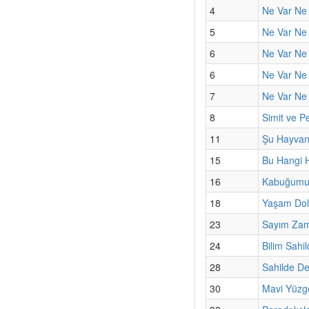
4
Ne Var Ne Y
5
Ne Var Ne 
6
Ne Var Ne
6
Ne Var Ne 
7
Ne Var Ne 
8
Simit ve P
11
Şu Hayvanla
15
Bu Hangi 
16
Kabuğumun
18
Yaşam Dol
23
Sayım Za
24
Bilim Sahil
28
Sahilde De
30
Mavi Yüzge