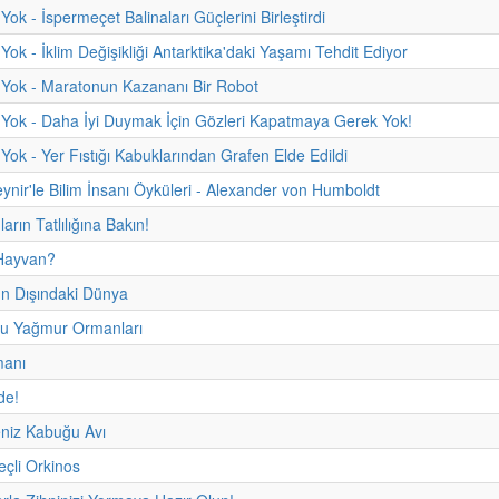
ok - İspermeçet Balinaları Güçlerini Birleştirdi
Yok - İklim Değişikliği Antarktika'daki Yaşamı Tehdit Ediyor
 Yok - Maratonun Kazananı Bir Robot
Yok - Daha İyi Duymak İçin Gözleri Kapatmaya Gerek Yok!
Yok - Yer Fıstığı Kabuklarından Grafen Elde Edildi
eynir'le Bilim İnsanı Öyküleri - Alexander von Humboldt
rın Tatlılığına Bakın!
Hayvan?
 Dışındaki Dünya
u Yağmur Ormanları
manı
de!
niz Kabuğu Avı
çli Orkinos