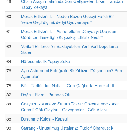
48
Otizm Araştırmalarında Son Gelişmeler: Erken Tanıdan
Yapay Zekâya
60
Merak Ettikleriniz - Neden Bazen Geceyi Farklı Bir
Yerde Geçirdiğimizde İyi Uyuyamayız?
61
Merak Ettikleriniz - Astronotların Dünya?yı Uzaydan
Görünce Hissettiği ?Kuşbakışı Etkisi? Nedir?
62
Verileri Binlerce Yıl Saklayabilen Yeni Veri Depolama
Sistemi
64
Nörosembolik Yapay Zekâ
76
Ayın Astronomi Fotoğrafı: Bir Yıldızın ?Yaşamının? Son
Aşamaları
78
Bilim Tarihinden Notlar - Orta Çağlarda Hareket III
82
Doğa - Flora - Pampas Otu
84
Gökyüzü - Mars ve Satürn Tekrar Gökyüzünde - Ayın
Önemli Gök Olayları - Gezegenler - Gök Atlası
88
Düşünme Kulesi - Kapsül
90
Satranç - Unutulmuş Ustalar 2: Rudolf Charousek