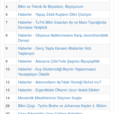
4
Bilim ve Teknik İle Büyüdüm, Büyüyorum
6
Haberler - Yapay Zekâ Kuşların Dilini Çözüyor
7
Haberler - Tu?rk Bilim İnsanları Ay ve Mars Toprağında
Domates Yetiştirdi
8
Haberler - Okyanus Asitlenmesine Karşı Jeomühendislik
Deneyi
9
Haberler - Genç Yaşta Kanseri Atlatanlar Hızlı
Yaşlanıyor
9
Haberler - Atacama Çölü?nde Şaşırtıcı Biyoçeşitlilik
10
Haberler - Kuş Gözlemciliği Beynin Yaşlanmasını
Yavaşlatıyor Olabilir
12
Haberler - Astronotların Ay?daki Yemeği Nohut mu?
13
Haberler - Ergenlikteki Öfkenin Uzun Vadeli Etkileri
14
Mevsimlik Misafirlerimiz Göçmen Kuşlar
28
Bilim Çizgi - Tycho Brahe ve Johannes Kepler 2. Bölüm
30
Uzay Arkeolojisi: Uzay Çağının Kalıntıları