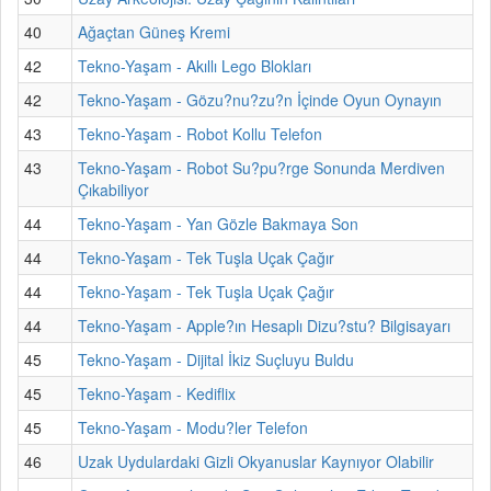
40
Ağaçtan Güneş Kremi
42
Tekno-Yaşam - Akıllı Lego Blokları
42
Tekno-Yaşam - Gözu?nu?zu?n İçinde Oyun Oynayın
43
Tekno-Yaşam - Robot Kollu Telefon
43
Tekno-Yaşam - Robot Su?pu?rge Sonunda Merdiven
Çıkabiliyor
44
Tekno-Yaşam - Yan Gözle Bakmaya Son
44
Tekno-Yaşam - Tek Tuşla Uçak Çağır
44
Tekno-Yaşam - Tek Tuşla Uçak Çağır
44
Tekno-Yaşam - Apple?ın Hesaplı Dizu?stu? Bilgisayarı
45
Tekno-Yaşam - Dijital İkiz Suçluyu Buldu
45
Tekno-Yaşam - Kediflix
45
Tekno-Yaşam - Modu?ler Telefon
46
Uzak Uydulardaki Gizli Okyanuslar Kaynıyor Olabilir