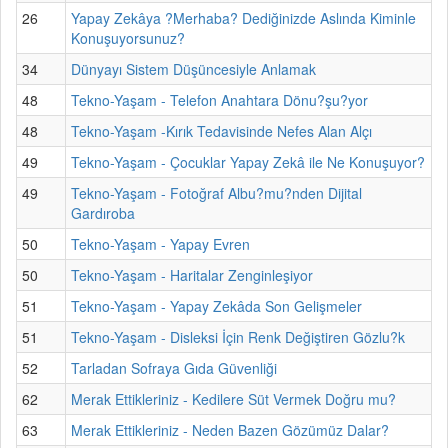
26
Yapay Zekâya ?Merhaba? Dediğinizde Aslında Kiminle
Konuşuyorsunuz?
34
Dünyayı Sistem Düşüncesiyle Anlamak
48
Tekno-Yaşam - Telefon Anahtara Dönu?şu?yor
48
Tekno-Yaşam -Kırık Tedavisinde Nefes Alan Alçı
49
Tekno-Yaşam - Çocuklar Yapay Zekâ ile Ne Konuşuyor?
49
Tekno-Yaşam - Fotoğraf Albu?mu?nden Dijital
Gardıroba
50
Tekno-Yaşam - Yapay Evren
50
Tekno-Yaşam - Haritalar Zenginleşiyor
51
Tekno-Yaşam - Yapay Zekâda Son Gelişmeler
51
Tekno-Yaşam - Disleksi İçin Renk Değiştiren Gözlu?k
52
Tarladan Sofraya Gıda Güvenliği
62
Merak Ettikleriniz - Kedilere Süt Vermek Doğru mu?
63
Merak Ettikleriniz - Neden Bazen Gözümüz Dalar?