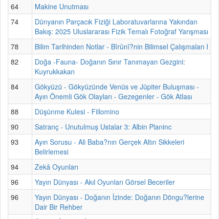
64
Makine Unutması
74
Dünyanın Parçacık Fiziği Laboratuvarlarına Yakından
Bakış: 2025 Uluslararası Fizik Temalı Fotoğraf Yarışması
78
Bilim Tarihinden Notlar - Bîrûnî?nin Bilimsel Çalışmaları I
82
Doğa -Fauna- Doğanın Sınır Tanımayan Gezgini:
Kuyrukkakan
84
Gökyüzü - Gökyüzünde Venüs ve Jüpiter Buluşması -
Ayın Önemli Gök Olayları - Gezegenler - Gök Atlası
88
Düşünme Kulesi - Fillomino
90
Satranç - Unutulmuş Ustalar 3: Albin Planinc
93
Ayın Sorusu - Ali Baba?nın Gerçek Altın Sikkeleri
Belirlemesi
94
Zekâ Oyunları
96
Yayın Dünyası - Akıl Oyunları Görsel Beceriler
96
Yayın Dünyası - Doğanın İzinde: Doğanın Döngu?lerine
Dair Bir Rehber