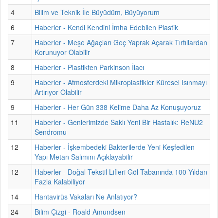
4
Bilim ve Teknik İle Büyüdüm, Büyüyorum
6
Haberler - Kendi Kendini İmha Edebilen Plastik
7
Haberler - Meşe Ağaçları Geç Yaprak Açarak Tırtıllardan
Korunuyor Olabilir
8
Haberler - Plastikten Parkinson İlacı
9
Haberler - Atmosferdeki Mikroplastikler Küresel Isınmayı
Artırıyor Olabilir
9
Haberler - Her Gün 338 Kelime Daha Az Konuşuyoruz
11
Haberler - Genlerimizde Saklı Yeni Bir Hastalık: ReNU2
Sendromu
12
Haberler - İşkembedeki Bakterilerde Yeni Keşfedilen
Yapı Metan Salımını Açıklayabilir
12
Haberler - Doğal Tekstil Lifleri Göl Tabanında 100 Yıldan
Fazla Kalabiliyor
14
Hantavirüs Vakaları Ne Anlatıyor?
24
Bilim Çizgi - Roald Amundsen