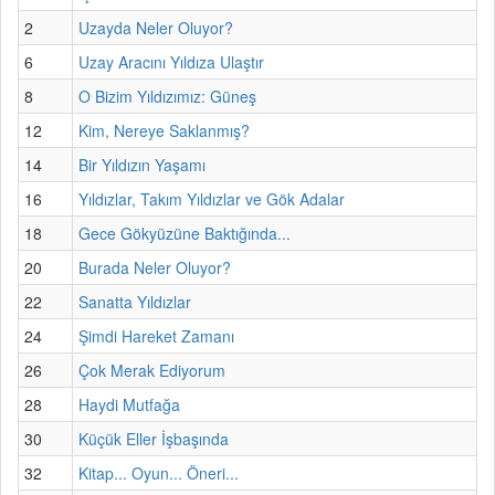
2
Uzayda Neler Oluyor?
6
Uzay Aracını Yıldıza Ulaştır
8
O Bizim Yıldızımız: Güneş
12
Kim, Nereye Saklanmış?
14
Bir Yıldızın Yaşamı
16
Yıldızlar, Takım Yıldızlar ve Gök Adalar
18
Gece Gökyüzüne Baktığında...
20
Burada Neler Oluyor?
22
Sanatta Yıldızlar
24
Şimdi Hareket Zamanı
26
Çok Merak Ediyorum
28
Haydi Mutfağa
30
Küçük Eller İşbaşında
32
Kitap... Oyun... Öneri...