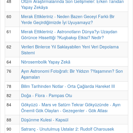
48
Otizm Araştırmalarında Son Gelişmeler: Erken Tanıdan
Yapay Zekâya
60
Merak Ettikleriniz - Neden Bazen Geceyi Farklı Bir
Yerde Geçirdiğimizde İyi Uyuyamayız?
61
Merak Ettikleriniz - Astronotların Dünya?yı Uzaydan
Görünce Hissettiği ?Kuşbakışı Etkisi? Nedir?
62
Verileri Binlerce Yıl Saklayabilen Yeni Veri Depolama
Sistemi
64
Nörosembolik Yapay Zekâ
76
Ayın Astronomi Fotoğrafı: Bir Yıldızın ?Yaşamının? Son
Aşamaları
78
Bilim Tarihinden Notlar - Orta Çağlarda Hareket III
82
Doğa - Flora - Pampas Otu
84
Gökyüzü - Mars ve Satürn Tekrar Gökyüzünde - Ayın
Önemli Gök Olayları - Gezegenler - Gök Atlası
88
Düşünme Kulesi - Kapsül
90
Satranç - Unutulmuş Ustalar 2: Rudolf Charousek