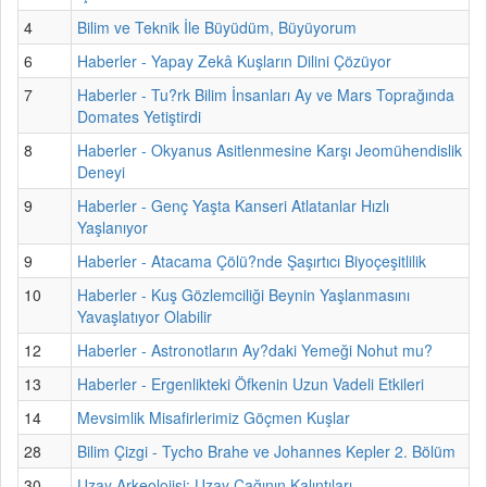
4
Bilim ve Teknik İle Büyüdüm, Büyüyorum
6
Haberler - Yapay Zekâ Kuşların Dilini Çözüyor
7
Haberler - Tu?rk Bilim İnsanları Ay ve Mars Toprağında
Domates Yetiştirdi
8
Haberler - Okyanus Asitlenmesine Karşı Jeomühendislik
Deneyi
9
Haberler - Genç Yaşta Kanseri Atlatanlar Hızlı
Yaşlanıyor
9
Haberler - Atacama Çölü?nde Şaşırtıcı Biyoçeşitlilik
10
Haberler - Kuş Gözlemciliği Beynin Yaşlanmasını
Yavaşlatıyor Olabilir
12
Haberler - Astronotların Ay?daki Yemeği Nohut mu?
13
Haberler - Ergenlikteki Öfkenin Uzun Vadeli Etkileri
14
Mevsimlik Misafirlerimiz Göçmen Kuşlar
28
Bilim Çizgi - Tycho Brahe ve Johannes Kepler 2. Bölüm
30
Uzay Arkeolojisi: Uzay Çağının Kalıntıları