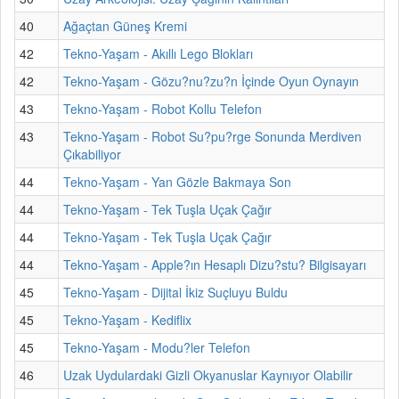
40
Ağaçtan Güneş Kremi
42
Tekno-Yaşam - Akıllı Lego Blokları
42
Tekno-Yaşam - Gözu?nu?zu?n İçinde Oyun Oynayın
43
Tekno-Yaşam - Robot Kollu Telefon
43
Tekno-Yaşam - Robot Su?pu?rge Sonunda Merdiven
Çıkabiliyor
44
Tekno-Yaşam - Yan Gözle Bakmaya Son
44
Tekno-Yaşam - Tek Tuşla Uçak Çağır
44
Tekno-Yaşam - Tek Tuşla Uçak Çağır
44
Tekno-Yaşam - Apple?ın Hesaplı Dizu?stu? Bilgisayarı
45
Tekno-Yaşam - Dijital İkiz Suçluyu Buldu
45
Tekno-Yaşam - Kediflix
45
Tekno-Yaşam - Modu?ler Telefon
46
Uzak Uydulardaki Gizli Okyanuslar Kaynıyor Olabilir