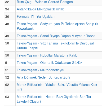
32
Bilim Çizgi - Wilhelm Conrad Röntgen
34
Antarktika'da Mikroplastik Kirliliği
36
Formula 1'in Yer Uçakları
48
Tekno-Yaşam - Sodyum İyon Pil Teknolojisine Sahip ilk
Powerbank
49
Tekno-Yaşam - Sanal Biyopsi Yapan Minyatür Robot
50
Tekno-Yaşam - Yüz Tanıma Teknolojisi ile Duygusal
Durum Tespiti
50
Tekno-Yaşam - Robotlar Maratona Katıldı
51
Tekno-Yaşam - Otomatik Odaklanan Gözlük
51
Tekno-Yaşam - Mikrodenetleyici
52
Ay'a Dönmek Neden Bu Kadar Zor?
62
Merak Ettikleriniz - Yutulan Sakız Vücutta Yıllarca Kalır
mı?
63
Merak Ettikleriniz - Neden Bazı Giysilerde Sarı Ter
Lekeleri Oluşur?