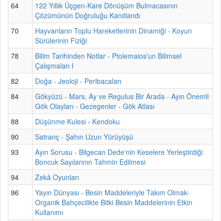
64
122 Yıllık Üçgen-Kare Dönüşüm Bulmacasının
Çözümünün Doğruluğu Kanıtlandı
70
Hayvanların Toplu Hareketlerinin Dinamiği - Koyun
Sürülerinin Fiziği
78
Bilim Tarihinden Notlar - Ptolemaios'un Bilimsel
Çalışmaları I
82
Doğa - Jeoloji - Peribacaları
84
Gökyüzü - Mars, Ay ve Regulus Bir Arada - Ayın Önemli
Gök Olayları - Gezegenler - Gök Atlası
88
Düşünme Kulesi - Kendoku
90
Satranç - Şahın Uzun Yürüyüşü
93
Ayın Sorusu - Bilgecan Dede'nin Keselere Yerleştirdiği
Boncuk Sayılarının Tahmin Edilmesi
94
Zekâ Oyunları
96
Yayın Dünyası - Besin Maddeleriyle Takım Olmak-
Organik Bahçecilikte Bitki Besin Maddelerinin Etkin
Kullanımı