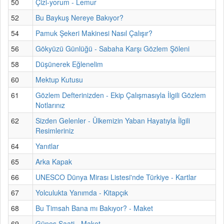
50
Çizi-yorum - Lemur
52
Bu Baykuş Nereye Bakıyor?
54
Pamuk Şekeri Makinesi Nasıl Çalışır?
56
Gökyüzü Günlüğü - Sabaha Karşı Gözlem Şöleni
58
Düşünerek Eğlenelim
60
Mektup Kutusu
61
Gözlem Defterinizden - Ekip Çalışmasıyla İlgili Gözlem
Notlarınız
62
Sizden Gelenler - Ülkemizin Yaban Hayatıyla İlgili
Resimleriniz
64
Yanıtlar
65
Arka Kapak
66
UNESCO Dünya Mirası Listesi'nde Türkiye - Kartlar
67
Yolculukta Yanımda - Kitapçık
68
Bu Timsah Bana mı Bakıyor? - Maket
69
Güneş Saati - Maket