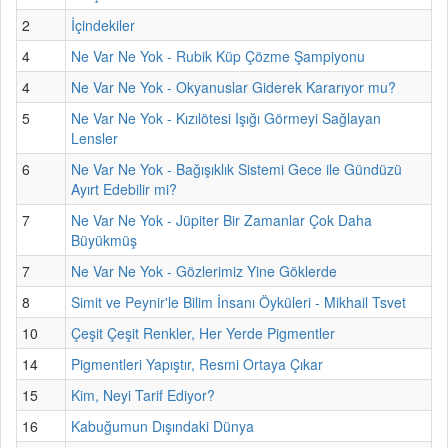
2
İçindekiler
4
Ne Var Ne Yok - Rubik Küp Çözme Şampiyonu
4
Ne Var Ne Yok - Okyanuslar Giderek Kararıyor mu?
5
Ne Var Ne Yok - Kızılötesi Işığı Görmeyi Sağlayan
Lensler
6
Ne Var Ne Yok - Bağışıklık Sistemi Gece ile Gündüzü
Ayırt Edebilir mi?
7
Ne Var Ne Yok - Jüpiter Bir Zamanlar Çok Daha
Büyükmüş
7
Ne Var Ne Yok - Gözlerimiz Yine Göklerde
8
Simit ve Peynir'le Bilim İnsanı Öyküleri - Mikhail Tsvet
10
Çeşit Çeşit Renkler, Her Yerde Pigmentler
14
Pigmentleri Yapıştır, Resmi Ortaya Çıkar
15
Kim, Neyi Tarif Ediyor?
16
Kabuğumun Dışındaki Dünya