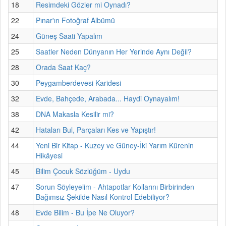
18
Resimdeki Gözler mi Oynadı?
22
Pınar'ın Fotoğraf Albümü
24
Güneş Saati Yapalım
25
Saatler Neden Dünyanın Her Yerinde Aynı Değil?
28
Orada Saat Kaç?
30
Peygamberdevesi Karidesi
32
Evde, Bahçede, Arabada... Haydi Oynayalım!
38
DNA Makasla Kesilir mi?
42
Hataları Bul, Parçaları Kes ve Yapıştır!
44
Yeni Bir Kitap - Kuzey ve Güney-İki Yarım Kürenin
Hikâyesi
45
Bilim Çocuk Sözlüğüm - Uydu
47
Sorun Söyleyelim - Ahtapotlar Kollarını Birbirinden
Bağımsız Şekilde Nasıl Kontrol Edebiliyor?
48
Evde Bilim - Bu İpe Ne Oluyor?