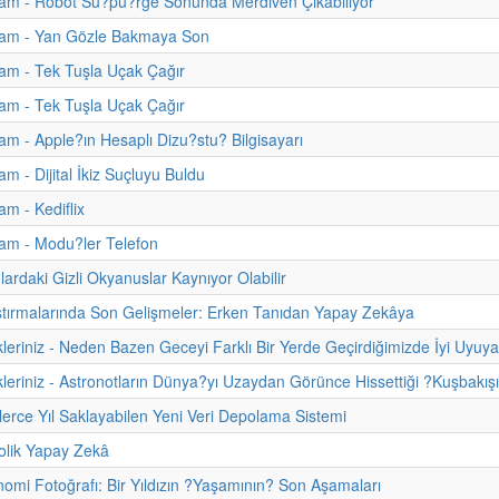
am - Robot Su?pu?rge Sonunda Merdiven Çıkabiliyor
am - Yan Gözle Bakmaya Son
am - Tek Tuşla Uçak Çağır
am - Tek Tuşla Uçak Çağır
m - Apple?ın Hesaplı Dizu?stu? Bilgisayarı
m - Dijital İkiz Suçluyu Buldu
m - Kediflix
am - Modu?ler Telefon
ardaki Gizli Okyanuslar Kaynıyor Olabilir
tırmalarında Son Gelişmeler: Erken Tanıdan Yapay Zekâya
kleriniz - Neden Bazen Geceyi Farklı Bir Yerde Geçirdiğimizde İyi Uyuy
kleriniz - Astronotların Dünya?yı Uzaydan Görünce Hissettiği ?Kuşbakışı
inlerce Yıl Saklayabilen Yeni Veri Depolama Sistemi
lik Yapay Zekâ
nomi Fotoğrafı: Bir Yıldızın ?Yaşamının? Son Aşamaları