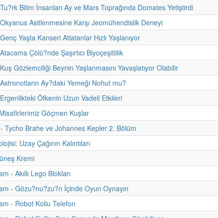
 Tu?rk Bilim İnsanları Ay ve Mars Toprağında Domates Yetiştirdi
 Okyanus Asitlenmesine Karşı Jeomühendislik Deneyi
 Genç Yaşta Kanseri Atlatanlar Hızlı Yaşlanıyor
Atacama Çölü?nde Şaşırtıcı Biyoçeşitlilik
 Kuş Gözlemciliği Beynin Yaşlanmasını Yavaşlatıyor Olabilir
 Astronotların Ay?daki Yemeği Nohut mu?
Ergenlikteki Öfkenin Uzun Vadeli Etkileri
Misafirlerimiz Göçmen Kuşlar
i - Tycho Brahe ve Johannes Kepler 2. Bölüm
ojisi: Uzay Çağının Kalıntıları
üneş Kremi
m - Akıllı Lego Blokları
am - Gözu?nu?zu?n İçinde Oyun Oynayın
m - Robot Kollu Telefon