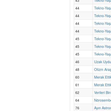
43
Tekno-Yaş
44
Tekno-Yaş
44
Tekno-Yaş
44
Tekno-Yaş
44
Tekno-Yaşa
45
Tekno-Yaşa
45
Tekno-Yaşa
45
Tekno-Yaş
46
Uzak Uydul
48
Otizm Araş
60
Merak Etti
61
Merak Etti
62
Verileri B
64
Nörosembo
76
Ayın Astro