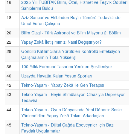
16
2025 Yılı TÜBİTAK Bilim, Özel, Hizmet ve Teşvik Ödülleri
Sahiplerini Buldu
18
Aziz Sancar ve Ekibinden Beyin Tümörü Tedavisinde
Umut Veren Çalışma
20
Bilim Çizgi - Türk Astronot ve Bilim Misyonu 2. Bölüm
22
Yapay Zekâ İletişimimizi Nasıl Değiştiriyor?
28
Gönüllü Katılımcılarla Yürütülen Kontrollü Enfeksiyon
Çalışmalarının Tıpta Yükselişi
36
100 Yıllık Fermuar Tasarımı Yeniden Şekilleniyor
40
Uzayda Hayatta Kalan Yosun Sporları
42
Tekno-Yaşam - Yapay Zekâ ile Gen Terapisi
43
Tekno-Yaşam - Beyin Stimülasyon Cihazıyla Depresyon
Tedavisi
44
Tekno-Yaşam - Oyun Dünyasında Yeni Dönem: Sesle
Yönlendirilen Yapay Zekâ Takım Arkadaşları
45
Tekno-Yaşam - Dijital Çağda Ebeveynler İçin Bazı
Faydalı Uygulamalar