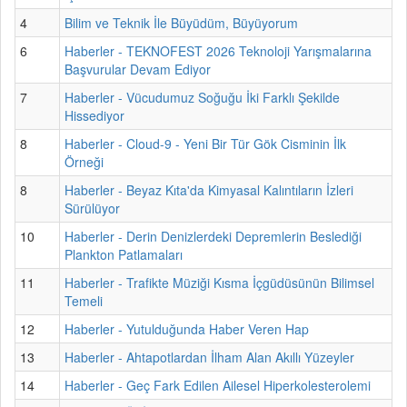
4
Bilim ve Teknik İle Büyüdüm, Büyüyorum
6
Haberler - TEKNOFEST 2026 Teknoloji Yarışmalarına
Başvurular Devam Ediyor
7
Haberler - Vücudumuz Soğuğu İki Farklı Şekilde
Hissediyor
8
Haberler - Cloud-9 - Yeni Bir Tür Gök Cisminin İlk
Örneği
8
Haberler - Beyaz Kıta'da Kimyasal Kalıntıların İzleri
Sürülüyor
10
Haberler - Derin Denizlerdeki Depremlerin Beslediği
Plankton Patlamaları
11
Haberler - Trafikte Müziği Kısma İçgüdüsünün Bilimsel
Temeli
12
Haberler - Yutulduğunda Haber Veren Hap
13
Haberler - Ahtapotlardan İlham Alan Akıllı Yüzeyler
14
Haberler - Geç Fark Edilen Ailesel Hiperkolesterolemi