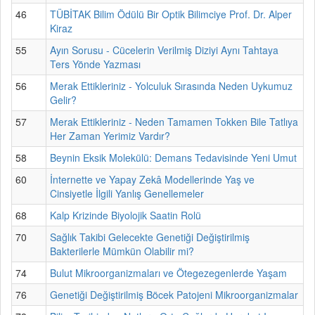
46
TÜBİTAK Bilim Ödülü Bir Optik Bilimciye Prof. Dr. Alper
Kiraz
55
Ayın Sorusu - Cücelerin Verilmiş Diziyi Aynı Tahtaya
Ters Yönde Yazması
56
Merak Ettikleriniz - Yolculuk Sırasında Neden Uykumuz
Gelir?
57
Merak Ettikleriniz - Neden Tamamen Tokken Bile Tatlıya
Her Zaman Yerimiz Vardır?
58
Beynin Eksik Molekülü: Demans Tedavisinde Yeni Umut
60
İnternette ve Yapay Zekâ Modellerinde Yaş ve
Cinsiyetle İlgili Yanlış Genellemeler
68
Kalp Krizinde Biyolojik Saatin Rolü
70
Sağlık Takibi Gelecekte Genetiği Değiştirilmiş
Bakterilerle Mümkün Olabilir mi?
74
Bulut Mikroorganizmaları ve Ötegezegenlerde Yaşam
76
Genetiği Değiştirilmiş Böcek Patojeni Mikroorganizmalar