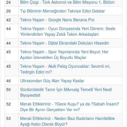
24
Bilim Çizgi - Türk Astronot ve Bilim Misyonu 1. Bölüm
26
Tıp Biliminin Merceğinden Takviye Edici Gıdalar
42
Tekno-Yaşam - Google Nano Banana Pro
44
Tekno-Yaşam - Oyun Dünyasında Yeni Dönem: Sesle
Yönlendirilen Yapay Zekâ Takım Arkadaşları
44
Tekno-Yaşam - Dijital Ekrandaki Dokuları Hissedin
45
Tekno-Yaşam - Spor Yayınlarında Yeni Boyut: Her
Açıdan İzlenebilen Üç Boyutlu Maçlar
45
Tekno-Yaşam - Akıllı Pelüş Oyuncaklar: Sevimli mi,
Tedirgin Edici mi?
46
Ultrasondan Güç Alan Yapay Kaslar
50
Sürdürülebilir Tarım İçin Mikroalg Temelli Yeni Nesil
Biyopestisit
52
Merak Ettikleriniz - ?Gece Kuşu? ya da ?Sabah İnsanı?
Diye Bir Ayrım Gerçekten Var mı?
53
Merak Ettikleriniz - Neden Bazı Kadınların Hamilelikte
Ayağı Kalıcı Olarak Büyür?