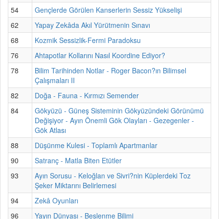
54
Gençlerde Görülen Kanserlerin Sessiz Yükselişi
62
Yapay Zekâda Akıl Yürütmenin Sınavı
68
Kozmik Sessizlik-Fermi Paradoksu
76
Ahtapotlar Kollarını Nasıl Koordine Ediyor?
78
Bilim Tarihinden Notlar - Roger Bacon?ın Bilimsel
Çalışmaları II
82
Doğa - Fauna - Kırmızı Semender
84
Gökyüzü - Güneş Sisteminin Gökyüzündeki Görünümü
Değişiyor - Ayın Önemli Gök Olayları - Gezegenler -
Gök Atlası
88
Düşünme Kulesi - Toplamlı Apartmanlar
90
Satranç - Matla Biten Etütler
93
Ayın Sorusu - Keloğlan ve Sivri?nin Küplerdeki Toz
Şeker Miktarını Belirlemesi
94
Zekâ Oyunları
96
Yayın Dünyası - Beslenme Bilimi