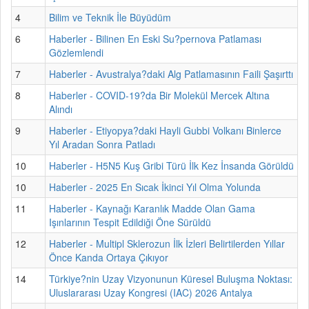
4
Bilim ve Teknik İle Büyüdüm
6
Haberler - Bilinen En Eski Su?pernova Patlaması
Gözlemlendi
7
Haberler - Avustralya?daki Alg Patlamasının Faili Şaşırttı
8
Haberler - COVID-19?da Bir Molekül Mercek Altına
Alındı
9
Haberler - Etiyopya?daki Hayli Gubbi Volkanı Binlerce
Yıl Aradan Sonra Patladı
10
Haberler - H5N5 Kuş Gribi Türü İlk Kez İnsanda Görüldü
10
Haberler - 2025 En Sıcak İkinci Yıl Olma Yolunda
11
Haberler - Kaynağı Karanlık Madde Olan Gama
Işınlarının Tespit Edildiği Öne Sürüldü
12
Haberler - Multipl Sklerozun İlk İzleri Belirtilerden Yıllar
Önce Kanda Ortaya Çıkıyor
14
Türkiye?nin Uzay Vizyonunun Küresel Buluşma Noktası:
Uluslararası Uzay Kongresi (IAC) 2026 Antalya