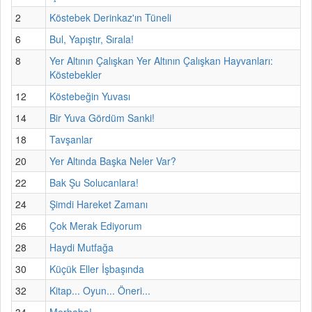
2
Köstebek Derinkaz'ın Tüneli
6
Bul, Yapıştır, Sırala!
8
Yer Altının Çalışkan Yer Altının Çalışkan Hayvanları:
Köstebekler
12
Köstebeğin Yuvası
14
Bir Yuva Gördüm Sanki!
18
Tavşanlar
20
Yer Altında Başka Neler Var?
22
Bak Şu Solucanlara!
24
Şimdi Hareket Zamanı
26
Çok Merak Ediyorum
28
Haydi Mutfağa
30
Küçük Eller İşbaşında
32
Kitap... Oyun... Öneri...
34
Merhaba!