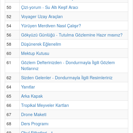
50
Çizi-yorum - Su Altı Keşif Aracı
52
Voyager Uzay Araçları
54
Yürüyen Merdiven Nasıl Çalışır?
56
Gökyüzü Günlüğü - Tutulma Gözlemine Hazır mısınız?
58
Düşünerek Eğlenelim
60
Mektup Kutusu
61
Gözlem Defterinizden - Dondurmayla İlgili Gözlem
Notlarınız
62
Sizden Gelenler - Dondurmayla İlgili Resimleriniz
64
Yanıtlar
65
Arka Kapak
66
Tropikal Meyveler Kartları
67
Drone Maketi
68
Ders Programı
69
Okul Etiketleri - 1