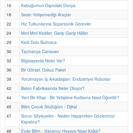
16
Kabuğumun Dışındaki Dünya
18
Sesin Yetişemediği Araçlar
22
Hız Tutkunlarına Süpersonik Görevler
24
Mırıl Mırıl Kediler, Garip Garip Hâller
29
Kedi Dolu Bulmaca
30
Tazmanya Canavarı
32
Bilgisayarda Neler Var?
36
Bir Görsel, Dokuz Paket
38
Yorulmayan İş Arkadaşları: Endüstriyel Robotlar
42
Balon Fabrikasında Neler Oluyor?
44
Yeni Bir Kitap - Bir Yetişkine Kodlama Nasıl Öğretilir?
45
Bilim Çocuk Sözlüğüm - Dijital
47
Sorun Söyleyelim - Neden Hapşırırken Gözlerimizi
Kapatırız?
48
Evde Bilim - Kavanoz Havaya Nasıl Kalktı?