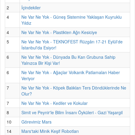
2
İçindekiler
4
Ne Var Ne Yok - Güneş Sistemine Yaklaşan Kuyruklu
Yıldız
4
Ne Var Ne Yok - Plastikten Ağrı Kesiciye
5
Ne Var Ne Yok - TEKNOFEST Rüzgârı 17-21 Eylül'de
İstanbul'da Esiyor!
6
Ne Var Ne Yok - Dünyada Bu Kan Grubuna Sahip
Yalnızca Bir Kişi Var!
6
Ne Var Ne Yok - Ağaçlar Volkanik Patlamaları Haber
Veriyor
7
Ne Var Ne Yok - Köpek Balıkları Ters Döndüklerinde Ne
Olur?
7
Ne Var Ne Yok - Kediler ve Kokular
8
Simit ve Peynir'le Bilim İnsanı Öyküleri - Gazi Yaşargil
10
Görevimiz Mars
14
Mars'taki Minik Keşif Robotları