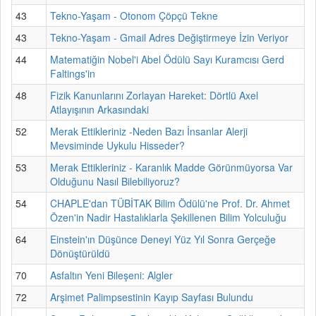
43
Tekno-Yaşam - Otonom Çöpçü Tekne
43
Tekno-Yaşam - Gmail Adres Değiştirmeye İzin Veriyor
44
Matematiğin Nobel'i Abel Ödülü Sayı Kuramcısı Gerd
Faltings'in
48
Fizik Kanunlarını Zorlayan Hareket: Dörtlü Axel
Atlayışının Arkasındaki
52
Merak Ettikleriniz -Neden Bazı İnsanlar Alerji
Mevsiminde Uykulu Hisseder?
53
Merak Ettikleriniz - Karanlık Madde Görünmüyorsa Var
Olduğunu Nasıl Bilebiliyoruz?
54
CHAPLE'dan TÜBİTAK Bilim Ödülü'ne Prof. Dr. Ahmet
Özen'in Nadir Hastalıklarla Şekillenen Bilim Yolculuğu
64
Einstein'ın Düşünce Deneyi Yüz Yıl Sonra Gerçeğe
Dönüştürüldü
70
Asfaltın Yeni Bileşeni: Algler
72
Arşimet Palimpsestinin Kayıp Sayfası Bulundu