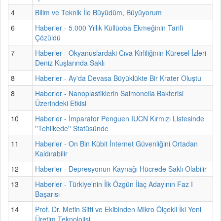
4
Bilim ve Teknik İle Büyüdüm, Büyüyorum
6
Haberler - 5.000 Yıllık Küllüoba Ekmeğinin Tarifi
Çözüldü
7
Haberler - Okyanuslardaki Cıva Kirliliğinin Küresel İzleri
Deniz Kuşlarında Saklı
8
Haberler - Ay'da Devasa Büyüklükte Bir Krater Oluştu
8
Haberler - Nanoplastiklerin Salmonella Bakterisi
Üzerindeki Etkisi
10
Haberler - İmparator Penguen IUCN Kırmızı Listesinde
''Tehlikede'' Statüsünde
11
Haberler - On Bin Kübit İnternet Güvenliğini Ortadan
Kaldırabilir
12
Haberler - Depresyonun Kaynağı Hücrede Saklı Olabilir
13
Haberler - Türkiye'nin İlk Özgün İlaç Adayının Faz I
Başarısı
14
Prof. Dr. Metin Sitti ve Ekibinden Mikro Ölçekli İki Yeni
Üretim Teknolojisi