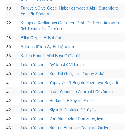
18
Türkiye 5G'ye Geçti! Haberleşmeden Akıllı Sistemlere
Yeni Bir Dönem
22
Kutupsal Kodlamayı Geliştiren Prof. Dr. Erdal Arıkan ile
5G Teknolojisi Üzerine
28
Bilim Çizgi - El-Battânî
30
Artemis II'den Ay Fotoğrafları
36
Kalbin Kendi ''Mini Beyni'' Olabilir
40
Tekno-Yaşam - Ay'dan 4K Videolar
40
Tekno-Yaşam - Kendini Geliştiren Yapay Zekâ
41
Tekno-Yaşam - Yapay Zekâ Reçete Yazmaya Başladı
41
Tekno-Yaşam - Uyku Apnesine Alternatif Çözümler
42
Tekno-Yaşam - Herkesin Hikâyesi Farklı
42
Tekno-Yaşam - Biyonik Destekle Yürüyüş
42
Tekno-Yaşam - Veri Merkezleri Denize Açılıyor
43
Tekno-Yaşam - Sohbet Robotları Araçlara Geliyor