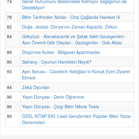
74
Sanat Ruhumuzu Beslemekle Kalmıyor Sağlığımızı da
Destekliyor!
78
Bilim Tarihinden Notlar - Orta Çağlarda Hareket IV
82
Doğa -Jeoloji- Dünya'nın Zaman Kapsülü: Zirkon
84
Gökyüzü - Alacakaranlık ve Şafak Vakti Gezegenleri -
Ayın Önemli Gök Olayları - Gezegenler - Gök Atlası
88
Düşünme Kulesi - Bölgesel Apartmanlar
90
Satranç - Oyunun Hamleleri Neydi?
93
Ayın Sorusu - Cücelerin Keloğlan'ın Konuk Evini Ziyaret
Etmesi
94
Zekâ Oyunları
96
Yayın Dünyası - Derin Öğrenme
96
Yayın Dünyası - Çizgi Bilim Nikola Tesla
99
ÖZEL KİTAP EKİ: Liseli Gençlerden Popüler Bilim Yazısı
Denemeleri