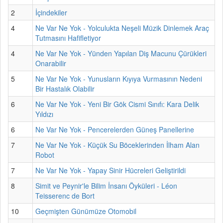
2
İçindekiler
4
Ne Var Ne Yok - Yolculukta Neşeli Müzik Dinlemek Araç
Tutmasını Hafifletiyor
4
Ne Var Ne Yok - Yünden Yapılan Diş Macunu Çürükleri
Onarabilir
5
Ne Var Ne Yok - Yunusların Kıyıya Vurmasının Nedeni
Bir Hastalık Olabilir
6
Ne Var Ne Yok - Yeni Bir Gök Cismi Sınıfı: Kara Delik
Yıldızı
6
Ne Var Ne Yok - Pencerelerden Güneş Panellerine
7
Ne Var Ne Yok - Küçük Su Böceklerinden İlham Alan
Robot
7
Ne Var Ne Yok - Yapay Sinir Hücreleri Geliştirildi
8
Simit ve Peynir'le Bilim İnsanı Öyküleri - Léon
Teisserenc de Bort
10
Geçmişten Günümüze Otomobil