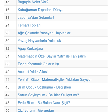
15
Bagajda Neler Var?
16
Kabuğumun Dışındaki Dünya
18
Japonya'dan Selamlar!
24
Temari Topları
26
Ağır Çekimde Yaşayan Hayvanlar
30
Yavaş Hayvanlarla Yolculuk
32
Ağaç Kurbağası
34
Matematiğin Özel Sayısı "Sıfır" ile Tanışalım
38
Evleri Korumak Onların İşi
42
Aceleci Yıldız Ailesi
44
Yeni Bir Kitap - Matematikçiler Yıldızları Sayıyor
45
Bilim Çocuk Sözlüğüm - Değişken
47
Sorun Söyleyelim - Balıklar Su İçer mi?
48
Evde Bilim - Bu Balon Nasıl Şişti?
50
Çizi-yorum - Gergedan