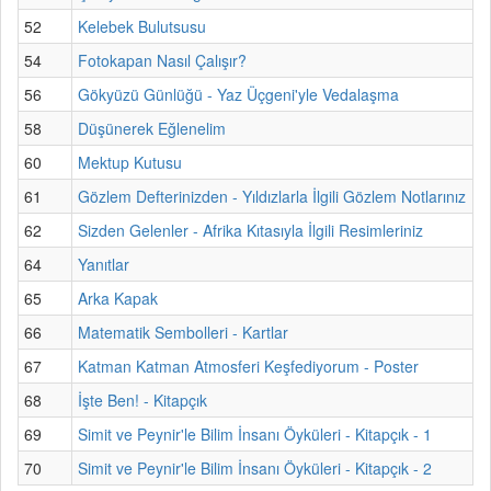
52
Kelebek Bulutsusu
54
Fotokapan Nasıl Çalışır?
56
Gökyüzü Günlüğü - Yaz Üçgeni'yle Vedalaşma
58
Düşünerek Eğlenelim
60
Mektup Kutusu
61
Gözlem Defterinizden - Yıldızlarla İlgili Gözlem Notlarınız
62
Sizden Gelenler - Afrika Kıtasıyla İlgili Resimleriniz
64
Yanıtlar
65
Arka Kapak
66
Matematik Sembolleri - Kartlar
67
Katman Katman Atmosferi Keşfediyorum - Poster
68
İşte Ben! - Kitapçık
69
Simit ve Peynir'le Bilim İnsanı Öyküleri - Kitapçık - 1
70
Simit ve Peynir'le Bilim İnsanı Öyküleri - Kitapçık - 2