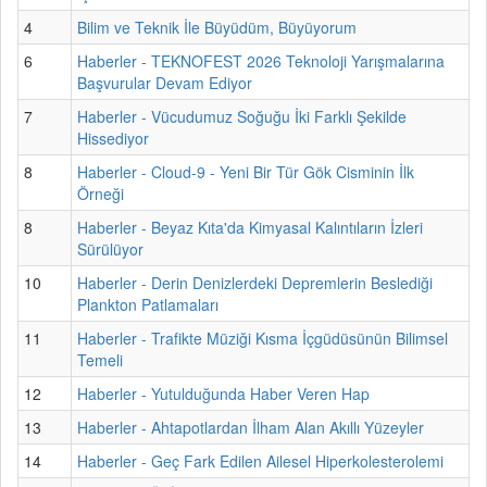
4
Bilim ve Teknik İle Büyüdüm, Büyüyorum
6
Haberler - TEKNOFEST 2026 Teknoloji Yarışmalarına
Başvurular Devam Ediyor
7
Haberler - Vücudumuz Soğuğu İki Farklı Şekilde
Hissediyor
8
Haberler - Cloud-9 - Yeni Bir Tür Gök Cisminin İlk
Örneği
8
Haberler - Beyaz Kıta'da Kimyasal Kalıntıların İzleri
Sürülüyor
10
Haberler - Derin Denizlerdeki Depremlerin Beslediği
Plankton Patlamaları
11
Haberler - Trafikte Müziği Kısma İçgüdüsünün Bilimsel
Temeli
12
Haberler - Yutulduğunda Haber Veren Hap
13
Haberler - Ahtapotlardan İlham Alan Akıllı Yüzeyler
14
Haberler - Geç Fark Edilen Ailesel Hiperkolesterolemi