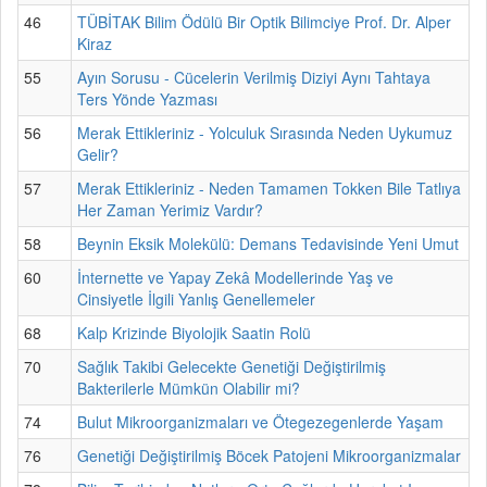
46
TÜBİTAK Bilim Ödülü Bir Optik Bilimciye Prof. Dr. Alper
Kiraz
55
Ayın Sorusu - Cücelerin Verilmiş Diziyi Aynı Tahtaya
Ters Yönde Yazması
56
Merak Ettikleriniz - Yolculuk Sırasında Neden Uykumuz
Gelir?
57
Merak Ettikleriniz - Neden Tamamen Tokken Bile Tatlıya
Her Zaman Yerimiz Vardır?
58
Beynin Eksik Molekülü: Demans Tedavisinde Yeni Umut
60
İnternette ve Yapay Zekâ Modellerinde Yaş ve
Cinsiyetle İlgili Yanlış Genellemeler
68
Kalp Krizinde Biyolojik Saatin Rolü
70
Sağlık Takibi Gelecekte Genetiği Değiştirilmiş
Bakterilerle Mümkün Olabilir mi?
74
Bulut Mikroorganizmaları ve Ötegezegenlerde Yaşam
76
Genetiği Değiştirilmiş Böcek Patojeni Mikroorganizmalar