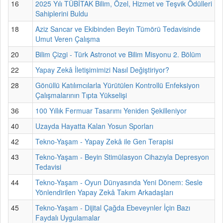
16
2025 Yılı TÜBİTAK Bilim, Özel, Hizmet ve Teşvik Ödülleri
Sahiplerini Buldu
18
Aziz Sancar ve Ekibinden Beyin Tümörü Tedavisinde
Umut Veren Çalışma
20
Bilim Çizgi - Türk Astronot ve Bilim Misyonu 2. Bölüm
22
Yapay Zekâ İletişimimizi Nasıl Değiştiriyor?
28
Gönüllü Katılımcılarla Yürütülen Kontrollü Enfeksiyon
Çalışmalarının Tıpta Yükselişi
36
100 Yıllık Fermuar Tasarımı Yeniden Şekilleniyor
40
Uzayda Hayatta Kalan Yosun Sporları
42
Tekno-Yaşam - Yapay Zekâ ile Gen Terapisi
43
Tekno-Yaşam - Beyin Stimülasyon Cihazıyla Depresyon
Tedavisi
44
Tekno-Yaşam - Oyun Dünyasında Yeni Dönem: Sesle
Yönlendirilen Yapay Zekâ Takım Arkadaşları
45
Tekno-Yaşam - Dijital Çağda Ebeveynler İçin Bazı
Faydalı Uygulamalar