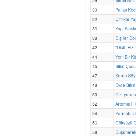
29
Şifreli Not
30
Pallas Kedi
32
Çiftlikte Y
36
Yapı Blokla
38
Dişliler Dö
42
"Dişli" Etki
44
Yeni Bir K
45
Bilim Çoc
47
Sorun Söyl
48
Evde Bilim
50
Çizi-yorum
52
Artemis II
54
Parmak İzi
56
Gökyüzü Gü
58
Düşünerek