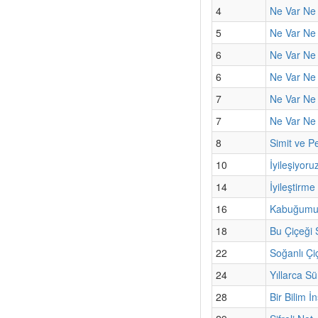
4
Ne Var Ne
5
Ne Var Ne 
6
Ne Var Ne 
6
Ne Var Ne 
7
Ne Var Ne
7
Ne Var Ne Y
8
Simit ve Pe
10
İyileşiyoru
14
İyileştirme
16
Kabuğumun
18
Bu Çiçeği
22
Soğanlı Çi
24
Yıllarca S
28
Bir Bilim İ