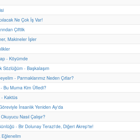
si
apılacak Ne Çok İş Var!
rından Çiftlik
ner, Makineler İşler
nlikler
itap - Köyümde
uk Sözlüğüm - Başkalaşım
eyelim - Parmaklarımız Neden Çıtlar?
 - Bu Muma Kim Üfledi?
 - Kaktüs
 Göreviyle İnsanlık Yeniden Ay'da
 Okuyucu Nasıl Çalışır?
nlüğü - Bir Dolunay Terazi'de, Diğeri Akrep'te!
 Eğlenelim