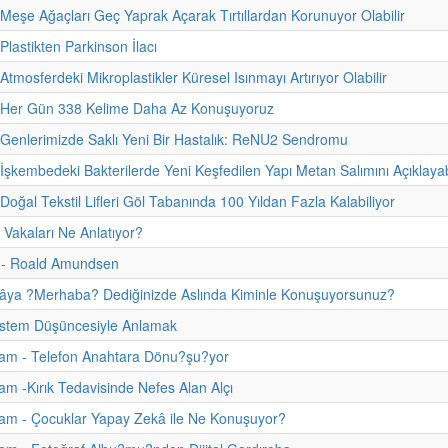
 Meşe Ağaçları Geç Yaprak Açarak Tırtıllardan Korunuyor Olabilir
Plastikten Parkinson İlacı
Atmosferdeki Mikroplastikler Küresel Isınmayı Artırıyor Olabilir
- Her Gün 338 Kelime Daha Az Konuşuyoruz
 Genlerimizde Saklı Yeni Bir Hastalık: ReNU2 Sendromu
 İşkembedeki Bakterilerde Yeni Keşfedilen Yapı Metan Salımını Açıklayab
Doğal Tekstil Lifleri Göl Tabanında 100 Yıldan Fazla Kalabiliyor
 Vakaları Ne Anlatıyor?
i - Roald Amundsen
âya ?Merhaba? Dediğinizde Aslında Kiminle Konuşuyorsunuz?
istem Düşüncesiyle Anlamak
am - Telefon Anahtara Dönu?şu?yor
m -Kırık Tedavisinde Nefes Alan Alçı
am - Çocuklar Yapay Zekâ ile Ne Konuşuyor?