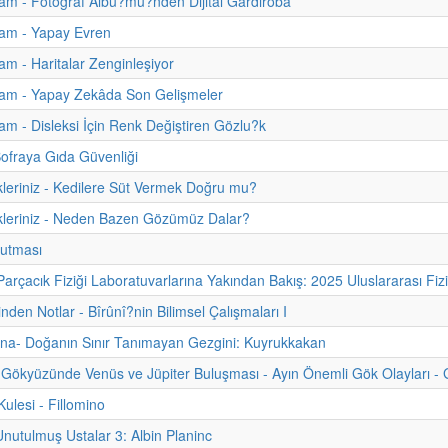
m - Fotoğraf Albu?mu?nden Dijital Gardıroba
am - Yapay Evren
m - Haritalar Zenginleşiyor
am - Yapay Zekâda Son Gelişmeler
m - Disleksi İçin Renk Değiştiren Gözlu?k
ofraya Gıda Güvenliği
kleriniz - Kedilere Süt Vermek Doğru mu?
kleriniz - Neden Bazen Gözümüz Dalar?
utması
arçacık Fiziği Laboratuvarlarına Yakından Bakış: 2025 Uluslararası Fiz
inden Notlar - Bîrûnî?nin Bilimsel Çalışmaları I
na- Doğanın Sınır Tanımayan Gezgini: Kuyrukkakan
Gökyüzünde Venüs ve Jüpiter Buluşması - Ayın Önemli Gök Olayları - 
lesi - Fillomino
Unutulmuş Ustalar 3: Albin Planinc