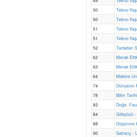
49
Tekno-Yaşa
50
Tekno-Yaş
50
Tekno-Yaşa
51
Tekno-Yaş
51
Tekno-Yaşa
52
Tarladan S
62
Merak Etti
63
Merak Etti
64
Makine Un
74
Dünyanın P
78
Bilim Tarih
82
Doğa -Fau
84
Gökyüzü - 
88
Düşünme Ku
90
Satranç - 