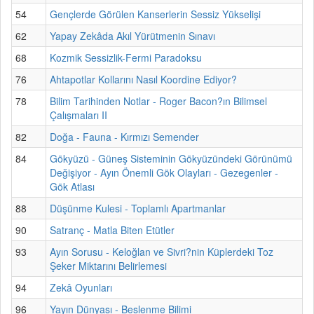
54
Gençlerde Görülen Kanserlerin Sessiz Yükselişi
62
Yapay Zekâda Akıl Yürütmenin Sınavı
68
Kozmik Sessizlik-Fermi Paradoksu
76
Ahtapotlar Kollarını Nasıl Koordine Ediyor?
78
Bilim Tarihinden Notlar - Roger Bacon?ın Bilimsel
Çalışmaları II
82
Doğa - Fauna - Kırmızı Semender
84
Gökyüzü - Güneş Sisteminin Gökyüzündeki Görünümü
Değişiyor - Ayın Önemli Gök Olayları - Gezegenler -
Gök Atlası
88
Düşünme Kulesi - Toplamlı Apartmanlar
90
Satranç - Matla Biten Etütler
93
Ayın Sorusu - Keloğlan ve Sivri?nin Küplerdeki Toz
Şeker Miktarını Belirlemesi
94
Zekâ Oyunları
96
Yayın Dünyası - Beslenme Bilimi