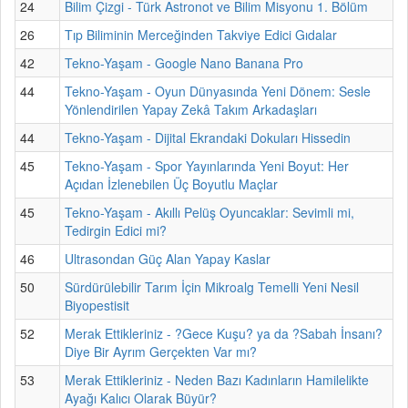
24
Bilim Çizgi - Türk Astronot ve Bilim Misyonu 1. Bölüm
26
Tıp Biliminin Merceğinden Takviye Edici Gıdalar
42
Tekno-Yaşam - Google Nano Banana Pro
44
Tekno-Yaşam - Oyun Dünyasında Yeni Dönem: Sesle
Yönlendirilen Yapay Zekâ Takım Arkadaşları
44
Tekno-Yaşam - Dijital Ekrandaki Dokuları Hissedin
45
Tekno-Yaşam - Spor Yayınlarında Yeni Boyut: Her
Açıdan İzlenebilen Üç Boyutlu Maçlar
45
Tekno-Yaşam - Akıllı Pelüş Oyuncaklar: Sevimli mi,
Tedirgin Edici mi?
46
Ultrasondan Güç Alan Yapay Kaslar
50
Sürdürülebilir Tarım İçin Mikroalg Temelli Yeni Nesil
Biyopestisit
52
Merak Ettikleriniz - ?Gece Kuşu? ya da ?Sabah İnsanı?
Diye Bir Ayrım Gerçekten Var mı?
53
Merak Ettikleriniz - Neden Bazı Kadınların Hamilelikte
Ayağı Kalıcı Olarak Büyür?