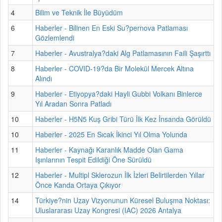
4
Bilim ve Teknik İle Büyüdüm
6
Haberler - Bilinen En Eski Su?pernova Patlaması
Gözlemlendi
7
Haberler - Avustralya?daki Alg Patlamasının Faili Şaşırttı
8
Haberler - COVID-19?da Bir Molekül Mercek Altına
Alındı
9
Haberler - Etiyopya?daki Hayli Gubbi Volkanı Binlerce
Yıl Aradan Sonra Patladı
10
Haberler - H5N5 Kuş Gribi Türü İlk Kez İnsanda Görüldü
10
Haberler - 2025 En Sıcak İkinci Yıl Olma Yolunda
11
Haberler - Kaynağı Karanlık Madde Olan Gama
Işınlarının Tespit Edildiği Öne Sürüldü
12
Haberler - Multipl Sklerozun İlk İzleri Belirtilerden Yıllar
Önce Kanda Ortaya Çıkıyor
14
Türkiye?nin Uzay Vizyonunun Küresel Buluşma Noktası:
Uluslararası Uzay Kongresi (IAC) 2026 Antalya