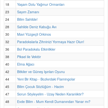
18
Yaşam Dolu Yağmur Ormanları
23
Sayım Zamanı
24
Bilim Sahilde!
28
Sahilde Deniz Kabuğu Avı
30
Mavi Yüzgeçli Orkinos
32
Paradokslarla Zihninizi Yormaya Hazır Olun!
36
Bol Paradokslu Etkinlikler
38
Piksel ile Vektör
40
Elma Ağacı
42
Bitkiler ve Güneş Işınları Oyunu
44
Yeni Bir Kitap - Bozkırdaki Flamingolar
45
Bilim Çocuk Sözlüğüm - Hacim
47
Sorun Söyleyelim - Uzay Neden Karanlıktır?
48
Evde Bilim - Mum Kendi Dumanından Yanar mı?