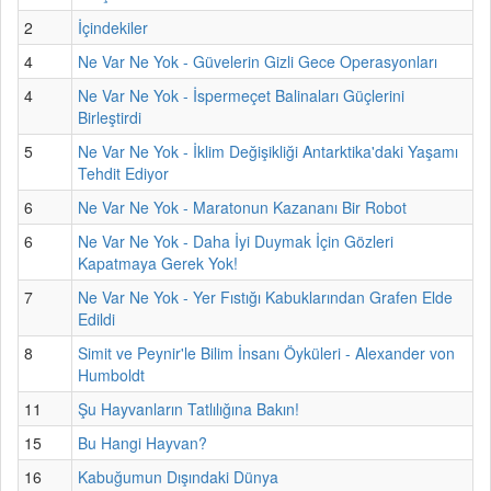
2
İçindekiler
4
Ne Var Ne Yok - Güvelerin Gizli Gece Operasyonları
4
Ne Var Ne Yok - İspermeçet Balinaları Güçlerini
Birleştirdi
5
Ne Var Ne Yok - İklim Değişikliği Antarktika'daki Yaşamı
Tehdit Ediyor
6
Ne Var Ne Yok - Maratonun Kazananı Bir Robot
6
Ne Var Ne Yok - Daha İyi Duymak İçin Gözleri
Kapatmaya Gerek Yok!
7
Ne Var Ne Yok - Yer Fıstığı Kabuklarından Grafen Elde
Edildi
8
Simit ve Peynir'le Bilim İnsanı Öyküleri - Alexander von
Humboldt
11
Şu Hayvanların Tatlılığına Bakın!
15
Bu Hangi Hayvan?
16
Kabuğumun Dışındaki Dünya