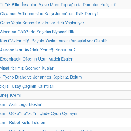
 Tu?rk Bilim İnsanları Ay ve Mars Toprağında Domates Yetiştirdi
 Okyanus Asitlenmesine Karşı Jeomühendislik Deneyi
 Genç Yaşta Kanseri Atlatanlar Hızlı Yaşlanıyor
Atacama Çölü?nde Şaşırtıcı Biyoçeşitlilik
 Kuş Gözlemciliği Beynin Yaşlanmasını Yavaşlatıyor Olabilir
 Astronotların Ay?daki Yemeği Nohut mu?
Ergenlikteki Öfkenin Uzun Vadeli Etkileri
Misafirlerimiz Göçmen Kuşlar
i - Tycho Brahe ve Johannes Kepler 2. Bölüm
ojisi: Uzay Çağının Kalıntıları
üneş Kremi
m - Akıllı Lego Blokları
am - Gözu?nu?zu?n İçinde Oyun Oynayın
m - Robot Kollu Telefon