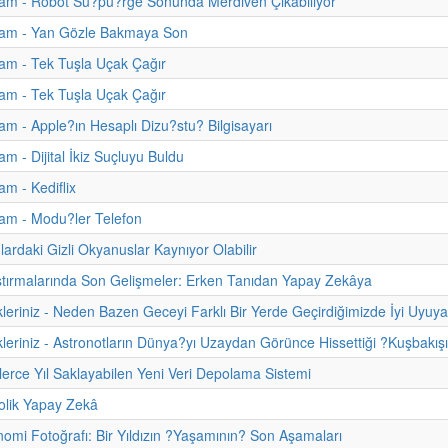
am - Robot Su?pu?rge Sonunda Merdiven Çıkabiliyor
am - Yan Gözle Bakmaya Son
am - Tek Tuşla Uçak Çağır
am - Tek Tuşla Uçak Çağır
m - Apple?ın Hesaplı Dizu?stu? Bilgisayarı
m - Dijital İkiz Suçluyu Buldu
m - Kediflix
am - Modu?ler Telefon
ardaki Gizli Okyanuslar Kaynıyor Olabilir
tırmalarında Son Gelişmeler: Erken Tanıdan Yapay Zekâya
kleriniz - Neden Bazen Geceyi Farklı Bir Yerde Geçirdiğimizde İyi Uyuy
kleriniz - Astronotların Dünya?yı Uzaydan Görünce Hissettiği ?Kuşbakışı
inlerce Yıl Saklayabilen Yeni Veri Depolama Sistemi
lik Yapay Zekâ
nomi Fotoğrafı: Bir Yıldızın ?Yaşamının? Son Aşamaları