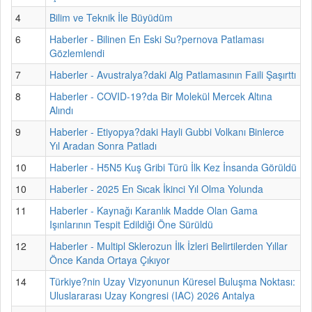
4
Bilim ve Teknik İle Büyüdüm
6
Haberler - Bilinen En Eski Su?pernova Patlaması
Gözlemlendi
7
Haberler - Avustralya?daki Alg Patlamasının Faili Şaşırttı
8
Haberler - COVID-19?da Bir Molekül Mercek Altına
Alındı
9
Haberler - Etiyopya?daki Hayli Gubbi Volkanı Binlerce
Yıl Aradan Sonra Patladı
10
Haberler - H5N5 Kuş Gribi Türü İlk Kez İnsanda Görüldü
10
Haberler - 2025 En Sıcak İkinci Yıl Olma Yolunda
11
Haberler - Kaynağı Karanlık Madde Olan Gama
Işınlarının Tespit Edildiği Öne Sürüldü
12
Haberler - Multipl Sklerozun İlk İzleri Belirtilerden Yıllar
Önce Kanda Ortaya Çıkıyor
14
Türkiye?nin Uzay Vizyonunun Küresel Buluşma Noktası:
Uluslararası Uzay Kongresi (IAC) 2026 Antalya