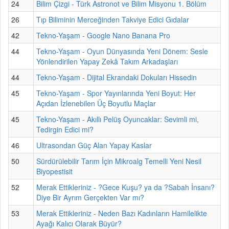
24
Bilim Çizgi - Türk Astronot ve Bilim Misyonu 1. Bölüm
26
Tıp Biliminin Merceğinden Takviye Edici Gıdalar
42
Tekno-Yaşam - Google Nano Banana Pro
44
Tekno-Yaşam - Oyun Dünyasında Yeni Dönem: Sesle
Yönlendirilen Yapay Zekâ Takım Arkadaşları
44
Tekno-Yaşam - Dijital Ekrandaki Dokuları Hissedin
45
Tekno-Yaşam - Spor Yayınlarında Yeni Boyut: Her
Açıdan İzlenebilen Üç Boyutlu Maçlar
45
Tekno-Yaşam - Akıllı Pelüş Oyuncaklar: Sevimli mi,
Tedirgin Edici mi?
46
Ultrasondan Güç Alan Yapay Kaslar
50
Sürdürülebilir Tarım İçin Mikroalg Temelli Yeni Nesil
Biyopestisit
52
Merak Ettikleriniz - ?Gece Kuşu? ya da ?Sabah İnsanı?
Diye Bir Ayrım Gerçekten Var mı?
53
Merak Ettikleriniz - Neden Bazı Kadınların Hamilelikte
Ayağı Kalıcı Olarak Büyür?