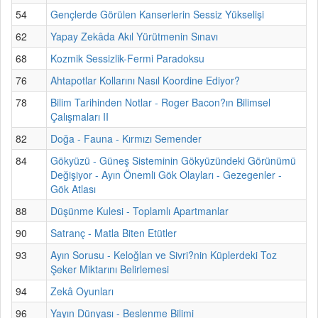
54
Gençlerde Görülen Kanserlerin Sessiz Yükselişi
62
Yapay Zekâda Akıl Yürütmenin Sınavı
68
Kozmik Sessizlik-Fermi Paradoksu
76
Ahtapotlar Kollarını Nasıl Koordine Ediyor?
78
Bilim Tarihinden Notlar - Roger Bacon?ın Bilimsel
Çalışmaları II
82
Doğa - Fauna - Kırmızı Semender
84
Gökyüzü - Güneş Sisteminin Gökyüzündeki Görünümü
Değişiyor - Ayın Önemli Gök Olayları - Gezegenler -
Gök Atlası
88
Düşünme Kulesi - Toplamlı Apartmanlar
90
Satranç - Matla Biten Etütler
93
Ayın Sorusu - Keloğlan ve Sivri?nin Küplerdeki Toz
Şeker Miktarını Belirlemesi
94
Zekâ Oyunları
96
Yayın Dünyası - Beslenme Bilimi