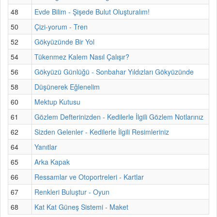
48
Evde Bilim - Şişede Bulut Oluşturalım!
50
Çizi-yorum - Tren
52
Gökyüzünde Bir Yol
54
Tükenmez Kalem Nasıl Çalışır?
56
Gökyüzü Günlüğü - Sonbahar Yıldızları Gökyüzünde
58
Düşünerek Eğlenelim
60
Mektup Kutusu
61
Gözlem Defterinizden - Kedilerle İlgili Gözlem Notlarınız
62
Sizden Gelenler - Kedilerle İlgili Resimleriniz
64
Yanıtlar
65
Arka Kapak
66
Ressamlar ve Otoportreleri - Kartlar
67
Renkleri Buluştur - Oyun
68
Kat Kat Güneş Sistemi - Maket