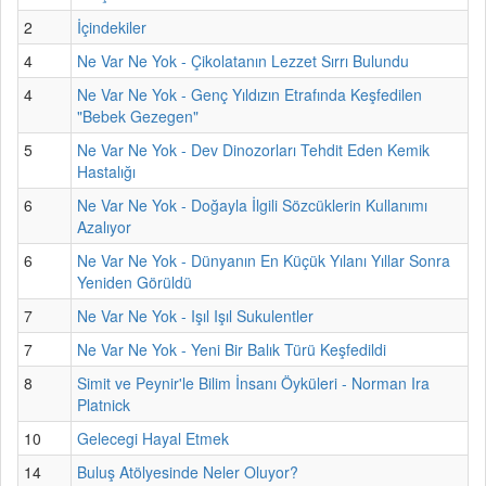
2
İçindekiler
4
Ne Var Ne Yok - Çikolatanın Lezzet Sırrı Bulundu
4
Ne Var Ne Yok - Genç Yıldızın Etrafında Keşfedilen
"Bebek Gezegen"
5
Ne Var Ne Yok - Dev Dinozorları Tehdit Eden Kemik
Hastalığı
6
Ne Var Ne Yok - Doğayla İlgili Sözcüklerin Kullanımı
Azalıyor
6
Ne Var Ne Yok - Dünyanın En Küçük Yılanı Yıllar Sonra
Yeniden Görüldü
7
Ne Var Ne Yok - Işıl Işıl Sukulentler
7
Ne Var Ne Yok - Yeni Bir Balık Türü Keşfedildi
8
Simit ve Peynir'le Bilim İnsanı Öyküleri - Norman Ira
Platnick
10
Gelecegi Hayal Etmek
14
Buluş Atölyesinde Neler Oluyor?