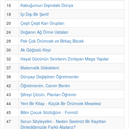
16
Kabuğumun Dışındaki Dünya
18
İçi Dışı Bir Şerit!
20
Çeşit Çeşit Kan Grupları
24
Doğanın Ağ Örme Ustaları
29
Pek Çok Örümcek ve Birkaç Böcek
30
Ak Göğüslü Kirpi
32
Hayal Gücünün Sınırlarını Zorlayan Mega Yapılar
37
Matematik Gökdeleni
38
Dünyayı Değiştiren Öğretmenler
42
Öğretmenim, Canım Benim
43
Şifreyi Çözün, Planları Öğrenin
44
Yeni Bir Kitap - Küçük Bir Örümcek Meselesi
45
Bilim Çocuk Sözlüğüm - Formül
47
Sorun Söyleyelim - Neden Sesimizi Bir Kayıttan
Dinlediğimizde Farklı Algılarız?