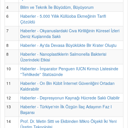
4
Bilim ve Teknik İle Büyüdüm, Büyüyorum
6
Haberler - 5.000 Yıllık Küllüoba Ekmeğinin Tarifi
Çözüldü
7
Haberler - Okyanuslardaki Cıva Kirliliğinin Küresel İzleri
Deniz Kuşlarında Saklı
8
Haberler - Ay'da Devasa Büyüklükte Bir Krater Oluştu
8
Haberler - Nanoplastiklerin Salmonella Bakterisi
Üzerindeki Etkisi
10
Haberler - İmparator Penguen IUCN Kırmızı Listesinde
''Tehlikede'' Statüsünde
11
Haberler - On Bin Kübit İnternet Güvenliğini Ortadan
Kaldırabilir
12
Haberler - Depresyonun Kaynağı Hücrede Saklı Olabilir
13
Haberler - Türkiye'nin İlk Özgün İlaç Adayının Faz I
Başarısı
14
Prof. Dr. Metin Sitti ve Ekibinden Mikro Ölçekli İki Yeni
Üretim Teknolojisi