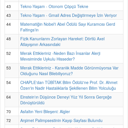
43
Tekno-Yaşam - Otonom Çöpçü Tekne
43
Tekno-Yaşam - Gmail Adres Değiştirmeye İzin Veriyor
44
Matematiğin Nobel'i Abel Ödülü Sayı Kuramcısı Gerd
Faltings'in
48
Fizik Kanunlarını Zorlayan Hareket: Dörtlü Axel
Atlayışının Arkasındaki
52
Merak Ettikleriniz -Neden Bazı İnsanlar Alerji
Mevsiminde Uykulu Hisseder?
53
Merak Ettikleriniz - Karanlık Madde Görünmüyorsa Var
Olduğunu Nasıl Bilebiliyoruz?
54
CHAPLE'dan TÜBİTAK Bilim Ödülü'ne Prof. Dr. Ahmet
Özen'in Nadir Hastalıklarla Şekillenen Bilim Yolculuğu
64
Einstein'ın Düşünce Deneyi Yüz Yıl Sonra Gerçeğe
Dönüştürüldü
70
Asfaltın Yeni Bileşeni: Algler
72
Arşimet Palimpsestinin Kayıp Sayfası Bulundu