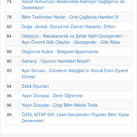
74
Sanat Ruhumuzu Beslemekle Kalmıyor Sağlığımızı da
Destekliyor!
78
Bilim Tarihinden Notlar - Orta Çağlarda Hareket IV
82
Doğa -Jeoloji- Dünya'nın Zaman Kapsülü: Zirkon
84
Gökyüzü - Alacakaranlık ve Şafak Vakti Gezegenleri -
Ayın Önemli Gök Olayları - Gezegenler - Gök Atlası
88
Düşünme Kulesi - Bölgesel Apartmanlar
90
Satranç - Oyunun Hamleleri Neydi?
93
Ayın Sorusu - Cücelerin Keloğlan'ın Konuk Evini Ziyaret
Etmesi
94
Zekâ Oyunları
96
Yayın Dünyası - Derin Öğrenme
96
Yayın Dünyası - Çizgi Bilim Nikola Tesla
99
ÖZEL KİTAP EKİ: Liseli Gençlerden Popüler Bilim Yazısı
Denemeleri