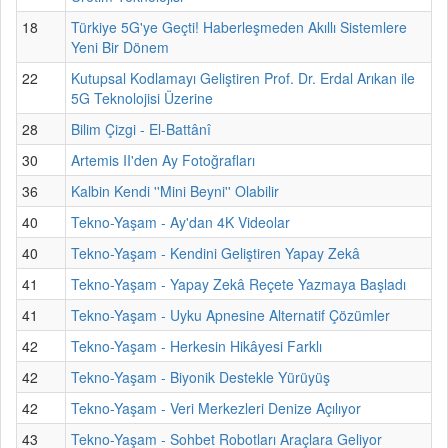
18
Türkiye 5G'ye Geçti! Haberleşmeden Akıllı Sistemlere
Yeni Bir Dönem
22
Kutupsal Kodlamayı Geliştiren Prof. Dr. Erdal Arıkan ile
5G Teknolojisi Üzerine
28
Bilim Çizgi - El-Battânî
30
Artemis II'den Ay Fotoğrafları
36
Kalbin Kendi ''Mini Beyni'' Olabilir
40
Tekno-Yaşam - Ay'dan 4K Videolar
40
Tekno-Yaşam - Kendini Geliştiren Yapay Zekâ
41
Tekno-Yaşam - Yapay Zekâ Reçete Yazmaya Başladı
41
Tekno-Yaşam - Uyku Apnesine Alternatif Çözümler
42
Tekno-Yaşam - Herkesin Hikâyesi Farklı
42
Tekno-Yaşam - Biyonik Destekle Yürüyüş
42
Tekno-Yaşam - Veri Merkezleri Denize Açılıyor
43
Tekno-Yaşam - Sohbet Robotları Araçlara Geliyor