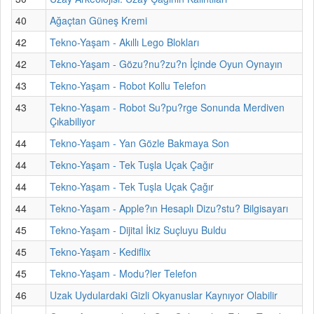
40
Ağaçtan Güneş Kremi
42
Tekno-Yaşam - Akıllı Lego Blokları
42
Tekno-Yaşam - Gözu?nu?zu?n İçinde Oyun Oynayın
43
Tekno-Yaşam - Robot Kollu Telefon
43
Tekno-Yaşam - Robot Su?pu?rge Sonunda Merdiven
Çıkabiliyor
44
Tekno-Yaşam - Yan Gözle Bakmaya Son
44
Tekno-Yaşam - Tek Tuşla Uçak Çağır
44
Tekno-Yaşam - Tek Tuşla Uçak Çağır
44
Tekno-Yaşam - Apple?ın Hesaplı Dizu?stu? Bilgisayarı
45
Tekno-Yaşam - Dijital İkiz Suçluyu Buldu
45
Tekno-Yaşam - Kediflix
45
Tekno-Yaşam - Modu?ler Telefon
46
Uzak Uydulardaki Gizli Okyanuslar Kaynıyor Olabilir