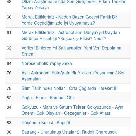
48
Otizm Araştırmalarında Son Gelişmeler: Erken Tanıdan
Yapay Zekâya
60
Merak Ettikleriniz - Neden Bazen Geceyi Farklı Bir
Yerde Geçirdiğimizde İyi Uyuyamayız?
61
Merak Ettikleriniz - Astronotların Dünya?yı Uzaydan
Görünce Hissettiği ?Kuşbakışı Etkisi? Nedir?
62
Verileri Binlerce Yıl Saklayabilen Yeni Veri Depolama
Sistemi
64
Nörosembolik Yapay Zekâ
76
Ayın Astronomi Fotoğrafı: Bir Yıldızın ?Yaşamının? Son
Aşamaları
78
Bilim Tarihinden Notlar - Orta Çağlarda Hareket III
82
Doğa - Flora - Pampas Otu
84
Gökyüzü - Mars ve Satürn Tekrar Gökyüzünde - Ayın
Önemli Gök Olayları - Gezegenler - Gök Atlası
88
Düşünme Kulesi - Kapsül
90
Satranç - Unutulmuş Ustalar 2: Rudolf Charousek