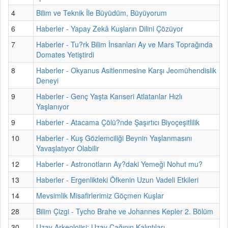
4
Bilim ve Teknik İle Büyüdüm, Büyüyorum
6
Haberler - Yapay Zekâ Kuşların Dilini Çözüyor
7
Haberler - Tu?rk Bilim İnsanları Ay ve Mars Toprağında
Domates Yetiştirdi
8
Haberler - Okyanus Asitlenmesine Karşı Jeomühendislik
Deneyi
9
Haberler - Genç Yaşta Kanseri Atlatanlar Hızlı
Yaşlanıyor
9
Haberler - Atacama Çölü?nde Şaşırtıcı Biyoçeşitlilik
10
Haberler - Kuş Gözlemciliği Beynin Yaşlanmasını
Yavaşlatıyor Olabilir
12
Haberler - Astronotların Ay?daki Yemeği Nohut mu?
13
Haberler - Ergenlikteki Öfkenin Uzun Vadeli Etkileri
14
Mevsimlik Misafirlerimiz Göçmen Kuşlar
28
Bilim Çizgi - Tycho Brahe ve Johannes Kepler 2. Bölüm
30
Uzay Arkeolojisi: Uzay Çağının Kalıntıları